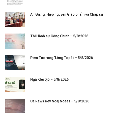
An Giang: Hiệp nguyện Giáo phẩm và Chấp sự
Thi Hành sự Công Chính – 5/8/2026
Pơm Tơdrong ‘Lơ̆ng Tơpăt – 5/8/2026
Ngă Klei Djŏ – 5/8/2026
Ua Raws Kev Ncaj Ncees – 5/8/2026