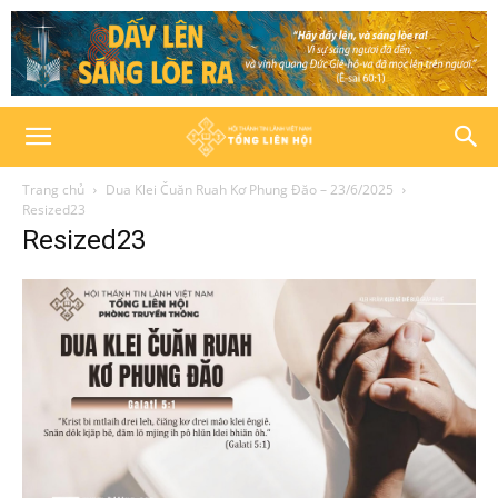
Trang chủ
Dua Klei Čuăn Ruah Kơ Phung Đăo – 23/6/2025
Resized23
Resized23