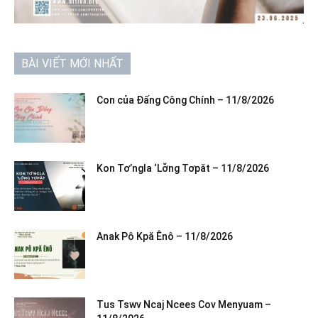
BÀI VIẾT MỚI NHẤT
Con của Đấng Công Chính – 11/8/2026
Kon Tơ’ngla ‘Lơ̆ng Tơpăt – 11/8/2026
Anak Pô Kpă Ênô – 11/8/2026
Tus Tswv Ncaj Ncees Cov Menyuam –