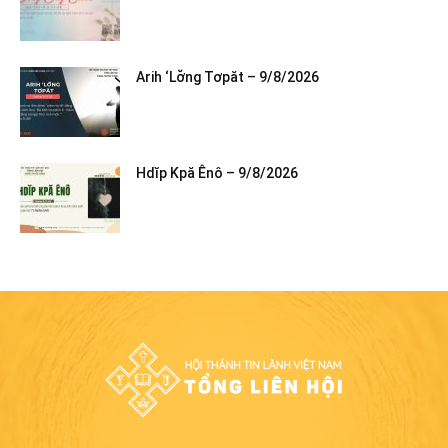
Arih ‘Lơ̆ng Tơpăt – 9/8/2026
Hdĭp Kpă Ênô – 9/8/2026