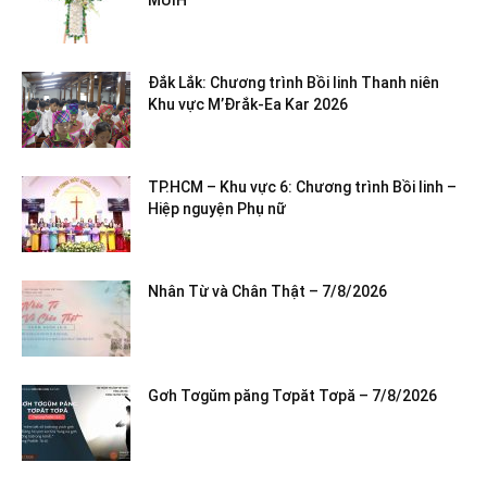
MƯIH
Đắk Lắk: Chương trình Bồi linh Thanh niên
Khu vực M’Đrắk-Ea Kar 2026
TP.HCM – Khu vực 6: Chương trình Bồi linh –
Hiệp nguyện Phụ nữ
Nhân Từ và Chân Thật – 7/8/2026
Gơh Tơgŭm păng Tơpăt Tơpă – 7/8/2026