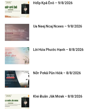
Hdĭp Kpă Ênô – 9/8/2026
Ua Neej Ncaj Ncees – 9/8/2026
Lời Hứa Phước Hạnh – 8/8/2026
Nơ̆r Pơkă Pŭn Hiôk – 8/8/2026
Klei Ƀuăn Jăk Mơak – 8/8/2026