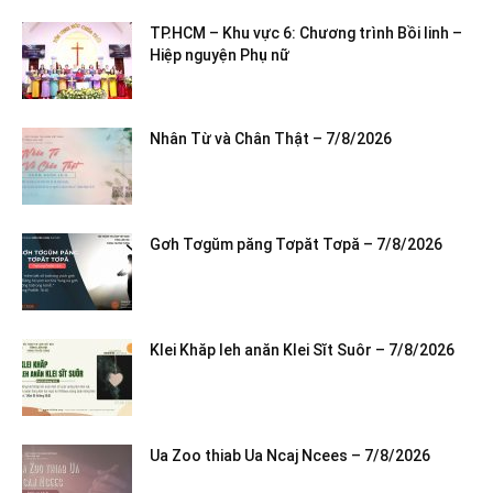
TP.HCM – Khu vực 6: Chương trình Bồi linh –
Hiệp nguyện Phụ nữ
Nhân Từ và Chân Thật – 7/8/2026
Gơh Tơgŭm păng Tơpăt Tơpă – 7/8/2026
Klei Khăp leh anăn Klei Sĭt Suôr – 7/8/2026
Ua Zoo thiab Ua Ncaj Ncees – 7/8/2026