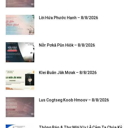
Lời Hứa Phước Hạnh – 8/8/2026
Nơ̆r Pơkă Pŭn Hiôk – 8/8/2026
Klei Ƀuăn Jăk Mơak – 8/8/2026
Lus Cogtseg Koob Hmoov – 8/8/2026
Thông Báo & Thư Mời V/v Lễ Cảm Tạ Chúa Kỷ