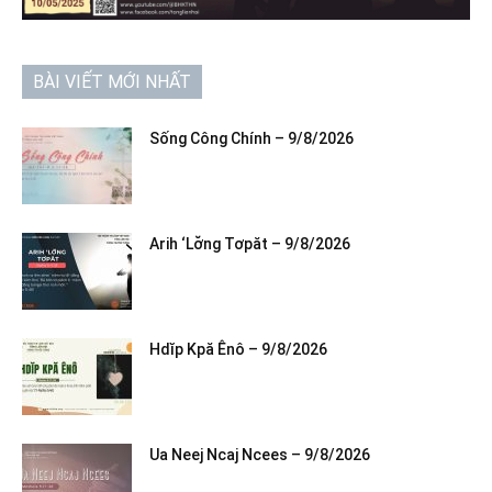
BÀI VIẾT MỚI NHẤT
Sống Công Chính – 9/8/2026
Arih ‘Lơ̆ng Tơpăt – 9/8/2026
Hdĭp Kpă Ênô – 9/8/2026
Ua Neej Ncaj Ncees – 9/8/2026