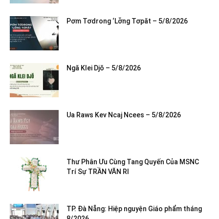
Pơm Tơdrong ‘Lơ̆ng Tơpăt – 5/8/2026
Ngă Klei Djŏ – 5/8/2026
Ua Raws Kev Ncaj Ncees – 5/8/2026
Thư Phân Ưu Cùng Tang Quyến Của MSNC
Trí Sự TRẦN VĂN RI
TP. Đà Nẵng: Hiệp nguyện Giáo phẩm tháng
8/2026