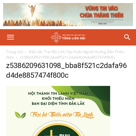
Trang chủ
Đắk Lắk: Trại Bồi Linh Tập Huấn Người Hướng Dẫn Thiếu
Niên
z5386209631098_bba8f521c2dafa96d4de8857474f800c
z5386209631098_bba8f521c2dafa96
d4de8857474f800c