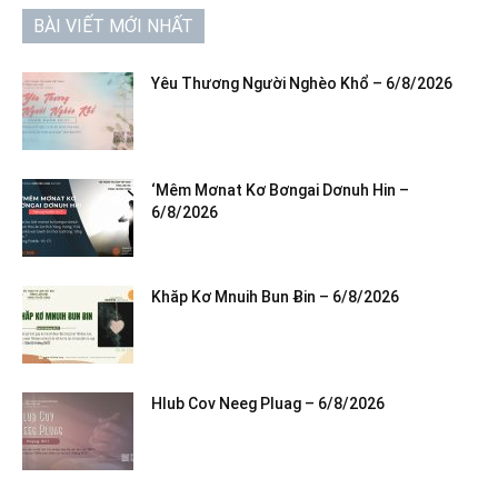
BÀI VIẾT MỚI NHẤT
Yêu Thương Người Nghèo Khổ – 6/8/2026
‘Mêm Mơnat Kơ Bơngai Dơnuh Hin –
6/8/2026
Khăp Kơ Mnuih Bun Ƀin – 6/8/2026
Hlub Cov Neeg Pluag – 6/8/2026