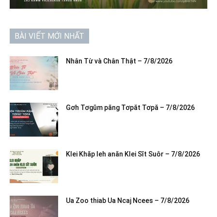
BÀI VIẾT MỚI NHẤT
Nhân Từ và Chân Thật – 7/8/2026
Gơh Tơgŭm păng Tơpăt Tơpă – 7/8/2026
Klei Khăp leh anăn Klei Sĭt Suôr – 7/8/2026
Ua Zoo thiab Ua Ncaj Ncees – 7/8/2026