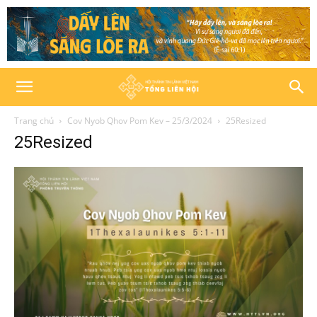
Trang chủ
Cov Nyob Qhov Pom Kev – 25/3/2024
25Resized
25Resized