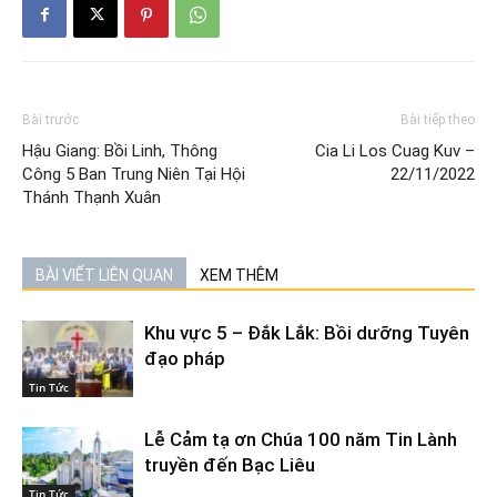
Bài trước
Bài tiếp theo
Hậu Giang: Bồi Linh, Thông
Cia Li Los Cuag Kuv –
Công 5 Ban Trung Niên Tại Hội
22/11/2022
Thánh Thạnh Xuân
BÀI VIẾT LIÊN QUAN
XEM THÊM
Khu vực 5 – Đắk Lắk: Bồi dưỡng Tuyên
đạo pháp
Tin Tức
Lễ Cảm tạ ơn Chúa 100 năm Tin Lành
truyền đến Bạc Liêu
Tin Tức