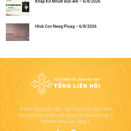
Khăp Kơ Mnuih Bun Ƀin – 6/8/2026
Hlub Cov Neeg Pluag – 6/8/2026
©2026 Tổng Liên Hội - Hội Thánh Tin Lành Việt
Nam giữ bản quyền nội dung trên website này |
Website đang xây dựng |