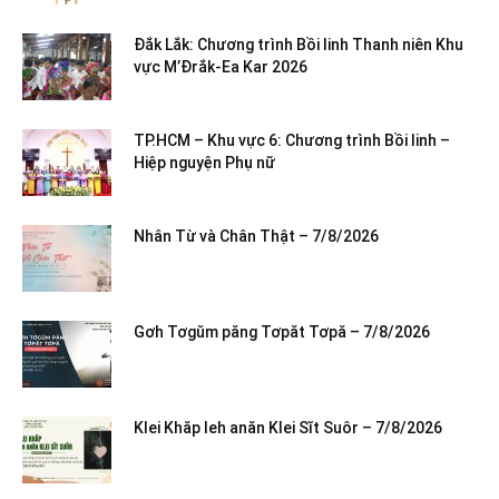
Đắk Lắk: Chương trình Bồi linh Thanh niên Khu
vực M’Đrắk-Ea Kar 2026
TP.HCM – Khu vực 6: Chương trình Bồi linh –
Hiệp nguyện Phụ nữ
Nhân Từ và Chân Thật – 7/8/2026
Gơh Tơgŭm păng Tơpăt Tơpă – 7/8/2026
Klei Khăp leh anăn Klei Sĭt Suôr – 7/8/2026