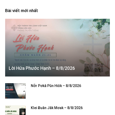
Bài viết mới nhất
Lời Hứa Phước Hạnh – 8/8/2026
Nơ̆r Pơkă Pŭn Hiôk – 8/8/2026
Klei Ƀuăn Jăk Mơak – 8/8/2026