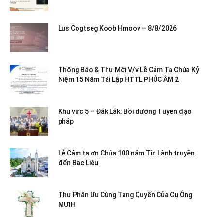
Lus Cogtseg Koob Hmoov – 8/8/2026
Thông Báo & Thư Mời V/v Lễ Cảm Tạ Chúa Kỷ
Niệm 15 Năm Tái Lập HTTL PHÚC ÂM 2
Khu vực 5 – Đắk Lắk: Bồi dưỡng Tuyên đạo
pháp
Lễ Cảm tạ ơn Chúa 100 năm Tin Lành truyền
đến Bạc Liêu
Thư Phân Ưu Cùng Tang Quyến Của Cụ Ông
MƯIH