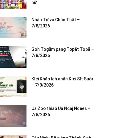
nữ
Nhân Từ và Chân Thật –
7/8/2026
Gơh Tơgŭm păng Tơpăt Tơpă –
7/8/2026
Klei Khăp leh anăn Klei Sĭt Suôr
– 7/8/2026
Ua Zoo thiab Ua Ncaj Ncees –
7/8/2026