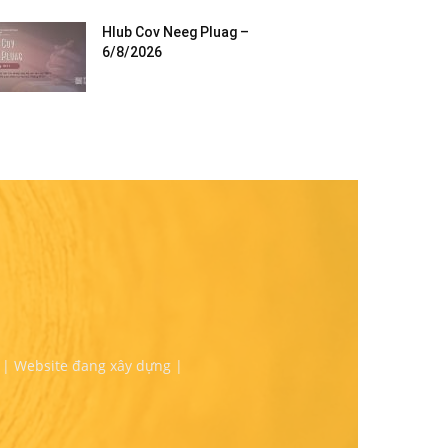
Hlub Cov Neeg Pluag –
6/8/2026
 | Website đang xây dựng |