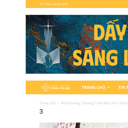
Thứ Bảy 08/08/2026
Hội
TRANG CHỦ
TIN 
Thánh
Trang chủ
Bình Dương: Chương Trình Bồi Linh 14 Ba
3
Tin