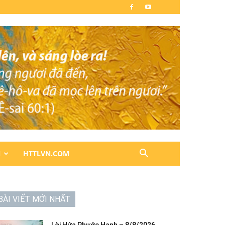
N
HTTLVN.COM
BÀI VIẾT MỚI NHẤT