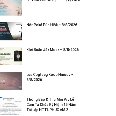
Lời Hứa Phước Hạnh – 8/8/2026
Nơ̆r Pơkă Pŭn Hiôk – 8/8/2026
Klei Ƀuăn Jăk Mơak – 8/8/2026
Lus Cogtseg Koob Hmoov –
8/8/2026
Thông Báo & Thư Mời V/v Lễ
Cảm Tạ Chúa Kỷ Niệm 15 Năm
Tái Lập HTTL PHÚC ÂM 2