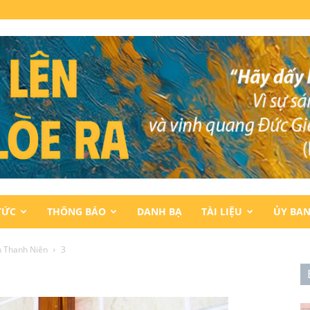
TỨC
THÔNG BÁO
DANH BẠ
TÀI LIỆU
ỦY BA
n Thanh Niên
3