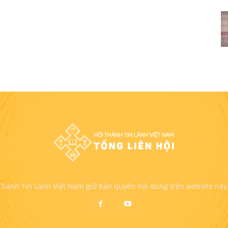
 Thánh Tin Lành Việt Nam giữ bản quyền nội dung trên website này