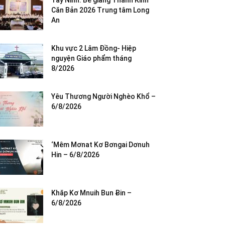
Tây Ninh: Bế giảng Thánh Kinh
Căn Bản 2026 Trung tâm Long
An
Khu vực 2 Lâm Đồng- Hiệp
nguyện Giáo phẩm tháng
8/2026
Yêu Thương Người Nghèo Khổ –
6/8/2026
‘Mêm Mơnat Kơ Bơngai Dơnuh
Hin – 6/8/2026
Khăp Kơ Mnuih Bun Ƀin –
6/8/2026