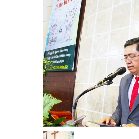
Lành
Việt
Nam