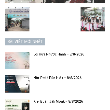
BÀI VIẾT MỚI NHẤT
Lời Hứa Phước Hạnh – 8/8/2026
Nơ̆r Pơkă Pŭn Hiôk – 8/8/2026
Klei Ƀuăn Jăk Mơak – 8/8/2026