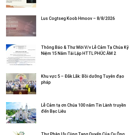
Lus Cogtseg Koob Hmoov – 8/8/2026
Thông Báo & Thư Mời V/v Lễ Cảm Tạ Chúa Kỷ
Niệm 15 Năm Tái Lập HTTL PHÚC ÂM 2
Khu vực 5 – Đắk Lắk: Bồi dưỡng Tuyên đạo
pháp
Lễ Cảm tạ ơn Chúa 100 năm Tin Lành truyền
đến Bạc Liêu
Thư Phân Ưu Cùng Tang Quyến Của Cụ Ông