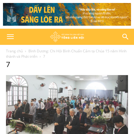
Trang chủ
Bình Dương: Chi Hội Bình Chuẩn Cảm tạ Chúa 15 năm Hình
thành và Phát triển
7
7