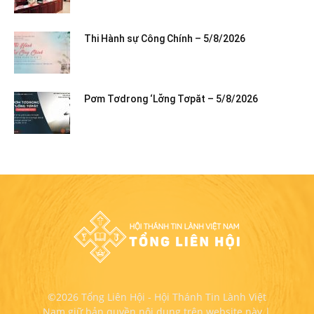
Thi Hành sự Công Chính – 5/8/2026
Pơm Tơdrong ‘Lơ̆ng Tơpăt – 5/8/2026
©2026 Tổng Liên Hội - Hội Thánh Tin Lành Việt
Nam giữ bản quyền nội dung trên website này |