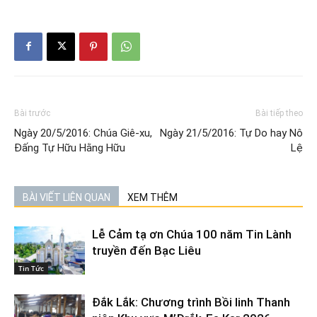
Bài trước
Bài tiếp theo
Ngày 20/5/2016: Chúa Giê-xu,
Ngày 21/5/2016: Tự Do hay Nô
Đấng Tự Hữu Hằng Hữu
Lệ
BÀI VIẾT LIÊN QUAN
XEM THÊM
Lễ Cảm tạ ơn Chúa 100 năm Tin Lành
truyền đến Bạc Liêu
Tin Tức
Đắk Lắk: Chương trình Bồi linh Thanh