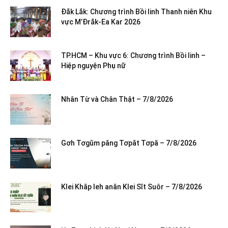
Đắk Lắk: Chương trình Bồi linh Thanh niên Khu
vực M’Đrắk-Ea Kar 2026
TP.HCM – Khu vực 6: Chương trình Bồi linh –
Hiệp nguyện Phụ nữ
Nhân Từ và Chân Thật – 7/8/2026
Gơh Tơgŭm păng Tơpăt Tơpă – 7/8/2026
Klei Khăp leh anăn Klei Sĭt Suôr – 7/8/2026