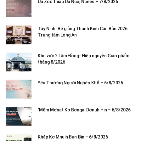
Ua Zoo thiab Ua Ncaj Ncees – 7/8/2026
Tây Ninh: Bế giảng Thánh Kinh Căn Bản 2026
Trung tâm Long An
Khu vực 2 Lâm Đồng- Hiệp nguyện Giáo phẩm
tháng 8/2026
Yêu Thương Người Nghèo Khổ – 6/8/2026
‘Mêm Mơnat Kơ Bơngai Dơnuh Hin – 6/8/2026
Khăp Kơ Mnuih Bun Ƀin – 6/8/2026