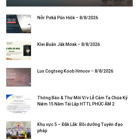
Nơ̆r Pơkă Pŭn Hiôk – 8/8/2026
Klei Ƀuăn Jăk Mơak – 8/8/2026
Lus Cogtseg Koob Hmoov – 8/8/2026
Thông Báo & Thư Mời V/v Lễ Cảm Tạ Chúa Kỷ
Niệm 15 Năm Tái Lập HTTL PHÚC ÂM 2
Khu vực 5 – Đắk Lắk: Bồi dưỡng Tuyên đạo
pháp