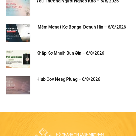
Yêu Thương Người Nghèo Khổ – 6/8/2026
‘Mêm Mơnat Kơ Bơngai Dơnuh Hin – 6/8/2026
Khăp Kơ Mnuih Bun Ƀin – 6/8/2026
Hlub Cov Neeg Pluag – 6/8/2026