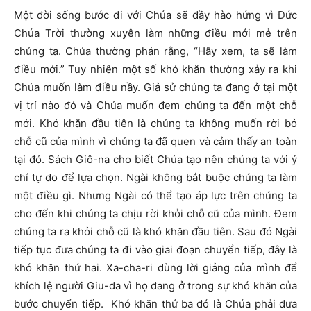
Một đời sống bước đi với Chúa sẽ đầy hào hứng vì Đức
Chúa Trời thường xuyên làm những điều mới mẻ trên
chúng ta. Chúa thường phán rằng, “Hãy xem, ta sẽ làm
điều mới.” Tuy nhiên một số khó khăn thường xảy ra khi
Chúa muốn làm điều nầy. Giả sử chúng ta đang ở tại một
vị trí nào đó và Chúa muốn đem chúng ta đến một chỗ
mới. Khó khăn đầu tiên là chúng ta không muốn rời bỏ
chỗ cũ của mình vì chúng ta đã quen và cảm thấy an toàn
tại đó. Sách Giô-na cho biết Chúa tạo nên chúng ta với ý
chí tự do để lựa chọn. Ngài không bắt buộc chúng ta làm
một điều gì. Nhưng Ngài có thể tạo áp lực trên chúng ta
cho đến khi chúng ta chịu rời khỏi chỗ cũ của mình. Đem
chúng ta ra khỏi chỗ cũ là khó khăn đầu tiên. Sau đó Ngài
tiếp tục đưa chúng ta đi vào giai đoạn chuyển tiếp, đây là
khó khăn thứ hai. Xa-cha-ri dùng lời giảng của mình để
khích lệ người Giu-đa vì họ đang ở trong sự khó khăn của
bước chuyển tiếp. Khó khăn thứ ba đó là Chúa phải đưa