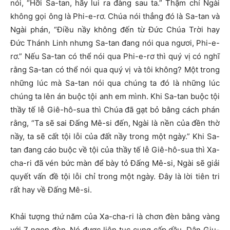
nói, “Hỡi Sa-tan, hãy lui ra đàng sau ta.” Thậm chí Ngài
không gọi ông là Phi-e-rơ. Chúa nói thẳng đó là Sa-tan và
Ngài phán, “Điều nầy không đến từ Đức Chúa Trời hay
Đức Thánh Linh nhưng Sa-tan đang nói qua ngươi, Phi-e-
rơ.” Nếu Sa-tan có thể nói qua Phi-e-rơ thì quý vị có nghĩ
rằng Sa-tan có thể nói qua quý vị và tôi không? Một trong
những lúc mà Sa-tan nói qua chúng ta đó là những lúc
chúng ta lên án buộc tội anh em mình. Khi Sa-tan buộc tội
thầy tế lễ Giê-hô-sua thì Chúa đã gạt bỏ bằng cách phán
rằng, “Ta sẽ sai Đấng Mê-si đến, Ngài là nền của đền thờ
nầy, ta sẽ cất tội lỗi của đất nầy trong một ngày.” Khi Sa-
tan đang cáo buộc về tội của thầy tế lễ Giê-hô-sua thì Xa-
cha-ri đã vén bức màn để bày tỏ Đấng Mê-si, Ngài sẽ giải
quyết vấn đề tội lỗi chỉ trong một ngày. Đây là lời tiên tri
rất hay về Đấng Mê-si.
Khải tượng thứ năm của Xa-cha-ri là chơn đèn bằng vàng
với 7 ngọn đèn. Nó được liên tục cung cấp dầu. Dân Giu-