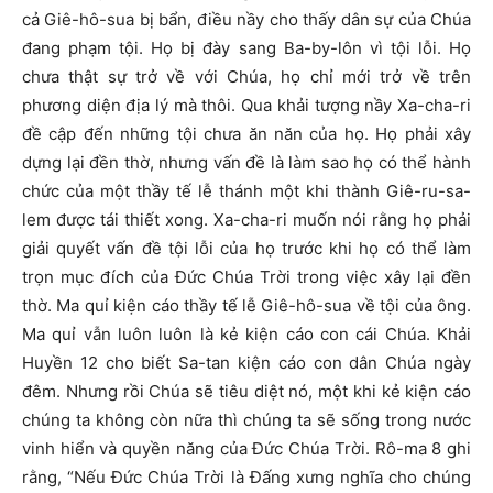
cả Giê-hô-sua bị bẩn, điều nầy cho thấy dân sự của Chúa
đang phạm tội. Họ bị đày sang Ba-by-lôn vì tội lỗi. Họ
chưa thật sự trở về với Chúa, họ chỉ mới trở về trên
phương diện địa lý mà thôi. Qua khải tượng nầy Xa-cha-ri
đề cập đến những tội chưa ăn năn của họ. Họ phải xây
dựng lại đền thờ, nhưng vấn đề là làm sao họ có thể hành
chức của một thầy tế lễ thánh một khi thành Giê-ru-sa-
lem được tái thiết xong. Xa-cha-ri muốn nói rằng họ phải
giải quyết vấn đề tội lỗi của họ trước khi họ có thể làm
trọn mục đích của Đức Chúa Trời trong việc xây lại đền
thờ. Ma quỉ kiện cáo thầy tế lễ Giê-hô-sua về tội của ông.
Ma quỉ vẫn luôn luôn là kẻ kiện cáo con cái Chúa. Khải
Huyền 12 cho biết Sa-tan kiện cáo con dân Chúa ngày
đêm. Nhưng rồi Chúa sẽ tiêu diệt nó, một khi kẻ kiện cáo
chúng ta không còn nữa thì chúng ta sẽ sống trong nước
vinh hiển và quyền năng của Đức Chúa Trời. Rô-ma 8 ghi
rằng, “Nếu Đức Chúa Trời là Đấng xưng nghĩa cho chúng