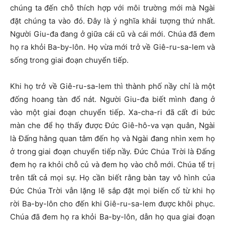
chúng ta đến chỗ thích hợp với môi trường mới mà Ngài
đặt chúng ta vào đó. Đây là ý nghĩa khải tượng thứ nhất.
Người Giu-đa đang ở giữa cái cũ và cái mới. Chúa đã đem
họ ra khỏi Ba-by-lôn. Họ vừa mới trở về Giê-ru-sa-lem và
sống trong giai đoạn chuyển tiếp.
Khi họ trở về Giê-ru-sa-lem thì thành phố nầy chỉ là một
đống hoang tàn đổ nát. Người Giu-đa biết mình đang ở
vào một giai đoạn chuyển tiếp. Xa-cha-ri đã cất đi bức
màn che để họ thấy được Đức Giê-hô-va vạn quân, Ngài
là Đấng hằng quan tâm đến họ và Ngài đang nhìn xem họ
ở trong giai đoạn chuyển tiếp nầy. Đức Chúa Trời là Đấng
đem họ ra khỏi chỗ củ và đem họ vào chỗ mới. Chúa tể trị
trên tất cả mọi sự. Họ cần biết rằng bàn tay vô hình của
Đức Chúa Trời vẫn lặng lẽ sắp đặt mọi biến cố từ khi họ
rời Ba-by-lôn cho đến khi Giê-ru-sa-lem được khôi phục.
Chúa đã đem họ ra khỏi Ba-by-lôn, dẫn họ qua giai đoạn