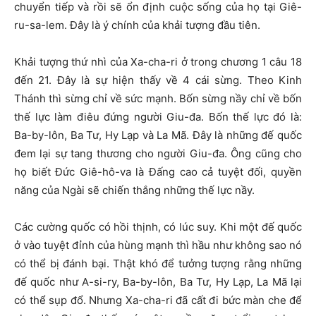
chuyển tiếp và rồi sẽ ổn định cuộc sống của họ tại Giê-
ru-sa-lem. Đây là ý chính của khải tượng đầu tiên.
Khải tượng thứ nhì của Xa-cha-ri ở trong chương 1 câu 18
đến 21. Đây là sự hiện thấy về 4 cái sừng. Theo Kinh
Thánh thì sừng chỉ về sức mạnh. Bốn sừng nầy chỉ về bốn
thế lực làm điêu đứng người Giu-đa. Bốn thế lực đó là:
Ba-by-lôn, Ba Tư, Hy Lạp và La Mã. Đây là những đế quốc
đem lại sự tang thương cho người Giu-đa. Ông cũng cho
họ biết Đức Giê-hô-va là Đấng cao cả tuyệt đối, quyền
năng của Ngài sẽ chiến thắng những thế lực nầy.
Các cường quốc có hồi thịnh, có lúc suy. Khi một đế quốc
ở vào tuyệt đỉnh của hùng mạnh thì hầu như không sao nó
có thể bị đánh bại. Thật khó để tưởng tượng rằng những
đế quốc như A-si-ry, Ba-by-lôn, Ba Tư, Hy Lạp, La Mã lại
có thể sụp đổ. Nhưng Xa-cha-ri đã cất đi bức màn che để