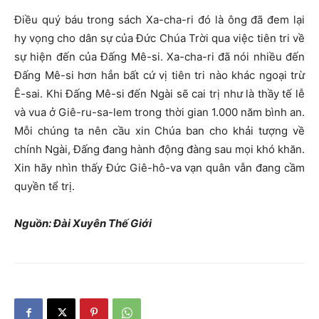
Điều quý báu trong sách Xa-cha-ri đó là ông đã đem lại
hy vọng cho dân sự của Đức Chúa Trời qua việc tiên tri về
sự hiện đến của Đấng Mê-si. Xa-cha-ri đã nói nhiều đến
Đấng Mê-si hơn hẳn bất cứ vị tiên tri nào khác ngoại trừ
Ê-sai. Khi Đấng Mê-si đến Ngài sẽ cai trị như là thầy tế lễ
và vua ở Giê-ru-sa-lem trong thời gian 1.000 năm bình an.
Mỗi chúng ta nên cầu xin Chúa ban cho khải tượng về
chính Ngài, Đấng đang hành động đàng sau mọi khó khăn.
Xin hãy nhìn thấy Đức Giê-hô-va vạn quân vẫn đang cầm
quyền tể trị.
Nguồn: Đài Xuyên Thế Giới