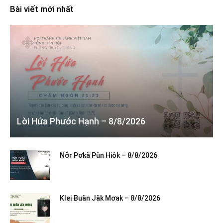
Bài viết mới nhất
Lời Hứa Phước Hạnh – 8/8/2026
Nơ̆r Pơkă Pŭn Hiôk – 8/8/2026
Klei Ƀuăn Jăk Mơak – 8/8/2026