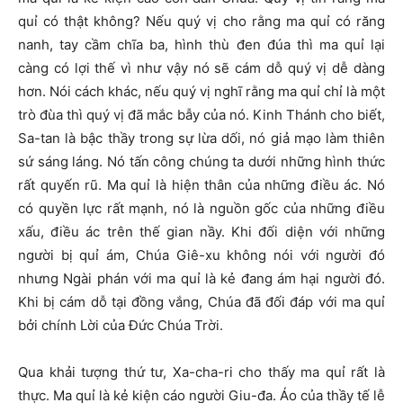
quỉ có thật không? Nếu quý vị cho rằng ma quỉ có răng
nanh, tay cầm chĩa ba, hình thù đen đúa thì ma quỉ lại
càng có lợi thế vì như vậy nó sẽ cám dỗ quý vị dễ dàng
hơn. Nói cách khác, nếu quý vị nghĩ rằng ma quỉ chỉ là một
trò đùa thì quý vị đã mắc bẫy của nó. Kinh Thánh cho biết,
Sa-tan là bậc thầy trong sự lừa dối, nó giả mạo làm thiên
sứ sáng láng. Nó tấn công chúng ta dưới những hình thức
rất quyến rũ. Ma quỉ là hiện thân của những điều ác. Nó
có quyền lực rất mạnh, nó là nguồn gốc của những điều
xấu, điều ác trên thế gian nầy. Khi đối diện với những
người bị quỉ ám, Chúa Giê-xu không nói với người đó
nhưng Ngài phán với ma quỉ là kẻ đang ám hại người đó.
Khi bị cám dỗ tại đồng vắng, Chúa đã đối đáp với ma quỉ
bởi chính Lời của Đức Chúa Trời.
Qua khải tượng thứ tư, Xa-cha-ri cho thấy ma quỉ rất là
thực. Ma quỉ là kẻ kiện cáo người Giu-đa. Áo của thầy tế lễ