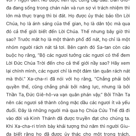
đa đang sống trong chán nản và run sợ vì trách nhiệm thì
lớn mà thực trạng thì bi đát. Họ được ủy thác bảo tồn Lời
Chúa, họ là ánh sáng của thế gian, họ là dân tộc mà qua
đó cả thế giới biết đến Lời Chúa. Thế nhưng bây giờ thì
sao? Trước mắt họ là một thành phố đổ nát, họ chỉ là một
nhóm người rách nát tả tơi. Bên cạnh đó Sa-tan còn cáo
buộc họ rằng, “Bộ các ngươi tưởng các ngươi có thể đem
Lời Đức Chúa Trời đến cho cả thế giới nầy sao? Hãy xem
lại chính mình, các ngươi chỉ là một đám tàn quân rách nát
mà thôi.” Xa-cha-ri đã nói với họ rằng, “Chẳng phải bởi
quyền thế, cũng chẳng phải bởi năng lực, nhưng là bởi
Thần Ta, Đức Giê-hô-va vạn quân phán vậy.” Bởi Thần Ta
nên các ngươi sẽ thành công mặc dầu các ngươi ít và yếu
đuối. Đây là những người mà qua họ Chúa Cứu Thế đã đi
vào đời và Kinh Thánh đã được truyền đạt cho chúng ta.
Khi Xa-cha-ri trình bày khải tượng thứ năm thì người Giu-
đa biết rằng họ đã được ủy thác cho một trọng trách,