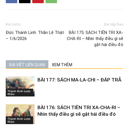
Bài trước
Bài tiếp theo
Đức Thánh Linh: Thần Lẽ Thật
BÀI 175: SÁCH TIÊN TRI XA-
– 1/6/2026
CHA-RI – Nhìn thấy điều gì sẽ
gặt hái điều đó
BÀI VIẾT LIÊN QUAN
XEM THÊM
BÀI 177: SÁCH MA-LA-CHI – ĐÁP TRẢ
Thánh Kinh Lược
Khảo
BÀI 176: SÁCH TIÊN TRI XA-CHA-RI –
Nhìn thấy điều gì sẽ gặt hái điều đó
Thánh Kinh Lược
Khảo