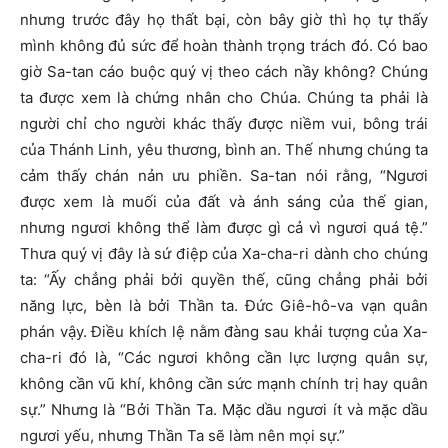
nhưng trước đây họ thất bại, còn bây giờ thì họ tự thấy
mình không đủ sức để hoàn thành trọng trách đó. Có bao
giờ Sa-tan cáo buộc quý vị theo cách nầy không? Chúng
ta được xem là chứng nhân cho Chúa. Chúng ta phải là
người chỉ cho người khác thấy được niềm vui, bông trái
của Thánh Linh, yêu thương, bình an. Thế nhưng chúng ta
cảm thấy chán nản ưu phiền. Sa-tan nói rằng, “Ngươi
được xem là muối của đất và ánh sáng của thế gian,
nhưng ngươi không thể làm được gì cả vì ngươi quá tệ.”
Thưa quý vị đây là sứ điệp của Xa-cha-ri dành cho chúng
ta: “Ấy chẳng phải bởi quyền thế, cũng chẳng phải bởi
năng lực, bèn là bởi Thần ta. Đức Giê-hô-va vạn quân
phán vậy. Điều khích lệ nằm đàng sau khải tượng của Xa-
cha-ri đó là, “Các ngươi không cần lực lượng quân sự,
không cần vũ khí, không cần sức mạnh chính trị hay quân
sự.” Nhưng là “Bởi Thần Ta. Mặc dầu ngươi ít và mặc dầu
ngươi yếu, nhưng Thần Ta sẽ làm nên mọi sự.”