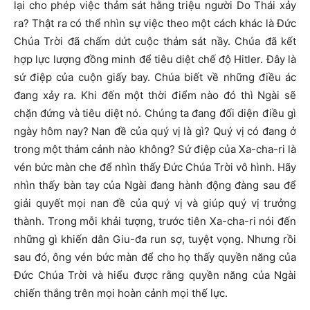
lại cho phép việc thảm sát hằng triệu người Do Thái xảy
ra? Thật ra có thể nhìn sự việc theo một cách khác là Đức
Chúa Trời đã chấm dứt cuộc thảm sát nầy. Chúa đã kết
hợp lực lượng đồng minh để tiêu diệt chế độ Hitler. Đây là
sứ điệp của cuộn giấy bay. Chúa biết về những điều ác
đang xảy ra. Khi đến một thời điểm nào đó thì Ngài sẽ
chặn đứng và tiêu diệt nó. Chúng ta đang đối diện điều gì
ngày hôm nay? Nan đề của quý vị là gì? Quý vị có đang ở
trong một thảm cảnh nào không? Sứ điệp của Xa-cha-ri là
vén bức màn che để nhìn thấy Đức Chúa Trời vô hình. Hãy
nhìn thấy bàn tay của Ngài đang hành động đàng sau để
giải quyết mọi nan đề của quý vị và giúp quý vị trưởng
thành. Trong mỗi khải tượng, trước tiên Xa-cha-ri nói đến
những gì khiến dân Giu-đa run sợ, tuyệt vọng. Nhưng rồi
sau đó, ông vén bức màn để cho họ thấy quyền năng của
Đức Chúa Trời và hiểu được rằng quyền năng của Ngài
chiến thắng trên mọi hoàn cảnh mọi thế lực.