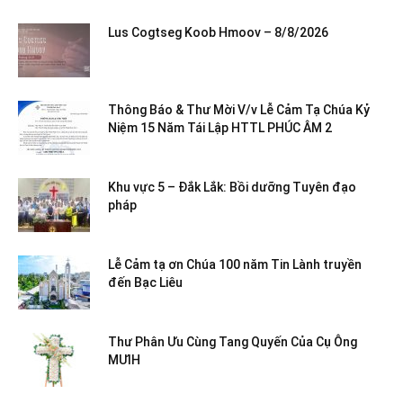
Lus Cogtseg Koob Hmoov – 8/8/2026
Thông Báo & Thư Mời V/v Lễ Cảm Tạ Chúa Kỷ
Niệm 15 Năm Tái Lập HTTL PHÚC ÂM 2
Khu vực 5 – Đắk Lắk: Bồi dưỡng Tuyên đạo
pháp
Lễ Cảm tạ ơn Chúa 100 năm Tin Lành truyền
đến Bạc Liêu
Thư Phân Ưu Cùng Tang Quyến Của Cụ Ông
MƯIH