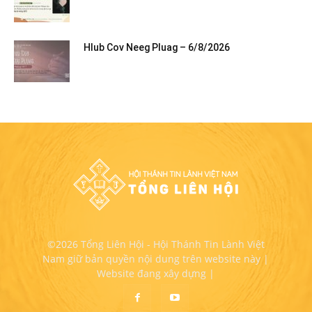
Hlub Cov Neeg Pluag – 6/8/2026
©2026 Tổng Liên Hội - Hội Thánh Tin Lành Việt
Nam giữ bản quyền nội dung trên website này |
Website đang xây dựng |