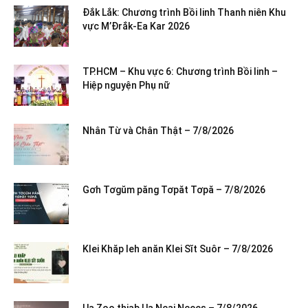
Đắk Lắk: Chương trình Bồi linh Thanh niên Khu
vực M’Đrắk-Ea Kar 2026
TP.HCM – Khu vực 6: Chương trình Bồi linh –
Hiệp nguyện Phụ nữ
Nhân Từ và Chân Thật – 7/8/2026
Gơh Tơgŭm păng Tơpăt Tơpă – 7/8/2026
Klei Khăp leh anăn Klei Sĭt Suôr – 7/8/2026
Ua Zoo thiab Ua Ncaj Ncees – 7/8/2026