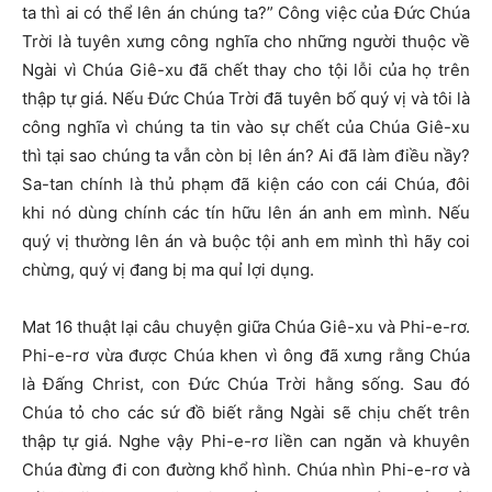
ta thì ai có thể lên án chúng ta?” Công việc của Đức Chúa
Trời là tuyên xưng công nghĩa cho những người thuộc về
Ngài vì Chúa Giê-xu đã chết thay cho tội lỗi của họ trên
thập tự giá. Nếu Đức Chúa Trời đã tuyên bố quý vị và tôi là
công nghĩa vì chúng ta tin vào sự chết của Chúa Giê-xu
thì tại sao chúng ta vẫn còn bị lên án? Ai đã làm điều nầy?
Sa-tan chính là thủ phạm đã kiện cáo con cái Chúa, đôi
khi nó dùng chính các tín hữu lên án anh em mình. Nếu
quý vị thường lên án và buộc tội anh em mình thì hãy coi
chừng, quý vị đang bị ma quỉ lợi dụng.
Mat 16 thuật lại câu chuyện giữa Chúa Giê-xu và Phi-e-rơ.
Phi-e-rơ vừa được Chúa khen vì ông đã xưng rằng Chúa
là Đấng Christ, con Đức Chúa Trời hằng sống. Sau đó
Chúa tỏ cho các sứ đồ biết rằng Ngài sẽ chịu chết trên
thập tự giá. Nghe vậy Phi-e-rơ liền can ngăn và khuyên
Chúa đừng đi con đường khổ hình. Chúa nhìn Phi-e-rơ và