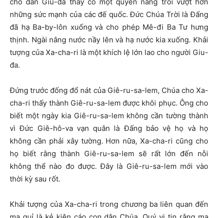
cho dân Giu-đa thấy có một quyền năng trổi vượt hơn
những sức mạnh của các đế quốc. Đức Chúa Trời là Đấng
đã hạ Ba-by-lôn xuống và cho phép Mê-đi Ba Tư hưng
thịnh. Ngài nâng nước nầy lên và hạ nước kia xuống. Khải
tượng của Xa-cha-ri là một khích lệ lớn lao cho người Giu-
đa.
Đứng trước đống đổ nát của Giê-ru-sa-lem, Chúa cho Xa-
cha-ri thấy thành Giê-ru-sa-lem được khôi phục. Ông cho
biết một ngày kia Giê-ru-sa-lem không cần tường thành
vì Đức Giê-hô-va vạn quân là Đấng bảo vệ họ và họ
không cần phải xây tường. Hơn nữa, Xa-cha-ri cũng cho
họ biết rằng thành Giê-ru-sa-lem sẽ rất lớn đến nỗi
không thể nào đo được. Đây là Giê-ru-sa-lem mới vào
thời kỳ sau rốt.
Khải tượng của Xa-cha-ri trong chương ba liên quan đến
ma quỉ là kẻ kiện cáo con dân Chúa. Quý vị tin rằng ma