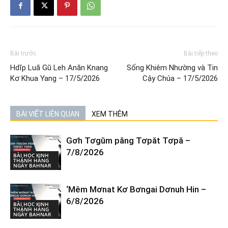
Bài trước
Bài tiếp theo
Hdĭp Luă Gŭ Leh Anăn Knang
Sống Khiêm Nhường và Tin
Kơ Khua Yang – 17/5/2026
Cậy Chúa – 17/5/2026
BÀI VIẾT LIÊN QUAN
XEM THÊM
Gơh Tơgŭm păng Tơpăt Tơpă –
7/8/2026
BÀI HỌC KINH
THÁNH HÀNG
NGÀY BAHNAR
‘Mêm Mơnat Kơ Bơngai Dơnuh Hin –
6/8/2026
BÀI HỌC KINH
THÁNH HÀNG
NGÀY BAHNAR