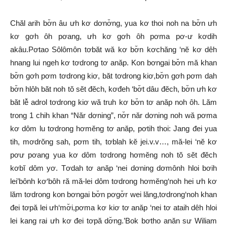
Chăl arih bơ̆n âu ưh kơ dơnơ̆ng, yua kơ thoi noh na bơ̆n ưh
kơ gơh ôh pơang, ưh kơ gơh ôh pơma pơ-ư kơdih
akâu.Pơtao Sôlômôn tơbăt wă kơ bơ̆n kơchăng ‘nĕ kơ dêh
hnang lui ngeh kơ tơdrong tơ anăp. Kon bơngai bơ̆n mă khan
bơ̆n gơh pơm tơdrong kiơ, băt tơdrong kiơ,bơ̆n gơh pơm dah
bơ̆n hlôh băt noh tŏ sĕt đĕch, kơđeh ‘bơ̆t dâu đĕch, bơ̆n ưh kơ
băt lê̆ adrol tơdrong kiơ wă truh kơ bơ̆n tơ anăp noh ôh. Lăm
trong 1 chih khan “Năr dơning”, nơ̆r năr dơning noh wă pơma
kơ dôm lu tơdrong hơmĕng tơ anăp, pơtih thoi: Jang đei yua
tih, mơdrŏng sah, pơm tih, tơblah kĕ jei.v.v…, mă-lei ‘nĕ kơ
pơư pơang yua kơ dôm tơdrong hơmĕng noh tŏ sĕt đĕch
kơbĭ dôm yơ. Tơdah tơ anăp ‘nei dơning dơmônh hloi bơih
lei’bônh kơ‘bôh ră mă-lei dôm tơdrong hơmĕng‘noh hei ưh kơ
lăm tơdrong kon bơngai bơ̆n pơgơ̆r wei lăng,tơdrong‘noh khan
đei tơpă lei ưh‘mơ̆i,pơma kơ kiơ tơ anăp ‘nei tơ ataih dêh hloi
lei kang rai ưh kơ đei tơpă dơ̆ng.’Bok bơtho anăn sư Wiliam