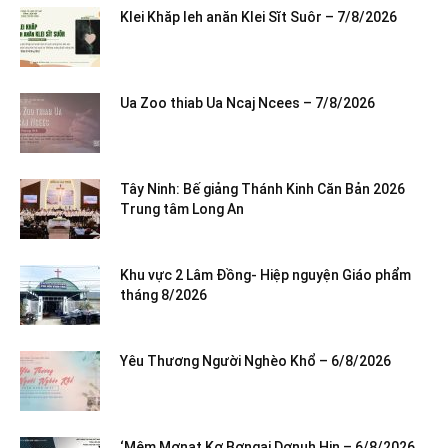
Klei Khăp leh anăn Klei Sĭt Suôr – 7/8/2026
Ua Zoo thiab Ua Ncaj Ncees – 7/8/2026
Tây Ninh: Bế giảng Thánh Kinh Căn Bản 2026
Trung tâm Long An
Khu vực 2 Lâm Đồng- Hiệp nguyện Giáo phẩm
tháng 8/2026
Yêu Thương Người Nghèo Khổ – 6/8/2026
‘Mêm Mơnat Kơ Bơngai Dơnuh Hin – 6/8/2026