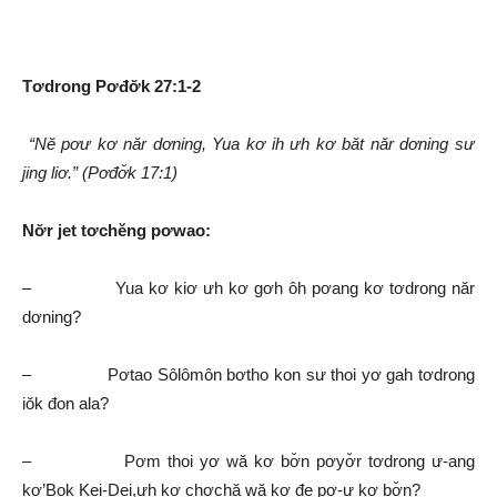
thanh
Tơdrong Pơđơ̆k 27:1-2
“Nĕ pơư kơ năr dơning, Yua kơ ih ưh kơ băt năr dơning sư
jing liơ.” (Pơđơ̆k 17:1)
Nơ̆r jet tơchĕng pơwao:
– Yua kơ kiơ ưh kơ gơh ôh pơang kơ tơdrong năr
dơning?
– Pơtao Sôlômôn bơtho kon sư thoi yơ gah tơdrong
iŏk đon ala?
– Pơm thoi yơ wă kơ bơ̆n pơyơ̆r tơdrong ư-ang
kơ’Bok Kei-Dei,ưh kơ chơchă wă kơ đe pơ-ư kơ bơ̆n?