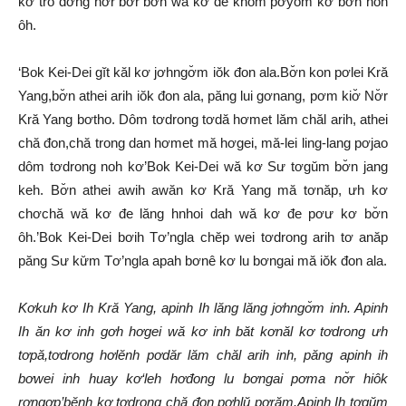
kơ trŏ đơ̆ng nơ̆r’bơ̆r bơ̆n wă kơ đe khŏm pơyom kơ bơ̆n noh
ôh.
‘Bok Kei-Dei gĭt kăl kơ jơhngơ̆m iŏk đon ala.Bơ̆n kon pơlei Kră
Yang,bơ̆n athei arih iŏk đon ala, păng lui gơnang, pơm kiơ̆ Nơ̆r
Kră Yang bơtho. Dôm tơdrong tơdă hơmet lăm chăl arih, athei
chă đon,chă trong dan hơmet mă hơgei, mă-lei ling-lang pơjao
dôm tơdrong noh kơ’Bok Kei-Dei wă kơ Sư tơgŭm bơ̆n jang
keh. Bơ̆n athei awih awăn kơ Kră Yang mă tơnăp, ưh kơ
chơchă wă kơ đe lăng hnhoi dah wă kơ đe pơư kơ bơ̆n
ôh.’Bok Kei-Dei bơih Tơ’ngla chĕp wei tơdrong arih tơ anăp
păng Sư kư̆m Tơ’ngla apah bơnê kơ lu bơngai mă iŏk đon ala.
Kơkuh kơ Ih Kră Yang, apinh Ih lăng lăng jơhngơ̆m inh. Apinh
Ih ăn kơ inh gơh hơgei wă kơ inh băt kơnăl kơ tơdrong ưh
tơpă,tơdrong hơlĕnh pơdăr lăm chăl arih inh, păng apinh ih
bơwei inh huay kơ‘leh hơđong lu bơngai pơma nơ̆r hiôk
rơngơp’bĕnh kơ tơdrong chă đon pơhlŭ pơrăm.Apinh Ih tơgŭm