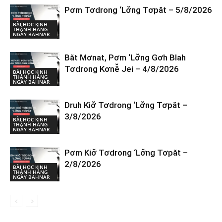
Pơm Tơdrong ‘Lơ̆ng Tơpăt – 5/8/2026
BÀI HỌC KINH
THÁNH HÀNG
NGÀY BAHNAR
Băt Mơnat, Pơm ‘Lơ̆ng Gơh Blah
Tơdrong Kơnê̆ Jei – 4/8/2026
BÀI HỌC KINH
THÁNH HÀNG
NGÀY BAHNAR
Druh Kiơ̆ Tơdrong ‘Lơ̆ng Tơpăt –
3/8/2026
BÀI HỌC KINH
THÁNH HÀNG
NGÀY BAHNAR
Pơm Kiơ̆ Tơdrong ‘Lơ̆ng Tơpăt –
2/8/2026
BÀI HỌC KINH
THÁNH HÀNG
NGÀY BAHNAR