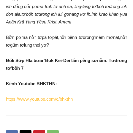
inh đơ̆ng nơ̆r pơma truh tơ arih sa, ling-lang tơ’bôh tơdrong iŏk
đon ala,tơ’bôh tơdrong inh lui gơnang kơ Ih.Inh krao khan yua
Anăn Kră Yang Yêsu Krist, Amen!
Bơ̆n pơma nơ̆r tơpă tơpăt,nơ̆r’bĕnh tơdrong’mêm mơnat,nơ̆r
tơgŭm tơiung thoi yơ?
Đŏk Sơ̆p Hla bơar’Bok Kei-Dei lăm pêng sơnăm: Tơdrong
tơ’bôh 7
Kênh Youtube BHKTHN:
https://www.youtube.com/c/bhkthn