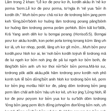
Lăm trong 2 khan: “Lê̆ kơ đe pơư kơ ih, kơdih akâu ih ‘nĕ kơ
pơma ‘bơm.Lê̆ kơ đe pơư pơma, tơ’ngla ih ‘nĕ yua ‘bơ̆r ih
kơdih ôh.” Mưh bơ̆n pơư chă roi kơ đe tơdrong bơ̆n jang pơm
keh ‘lơ̆ng,bơ̆n’bônh kơ huŏng lăm tơdrong pơang păng’bônh
kơ huŏng lăm tơdrong pơma pơăm pơhloh. Bơ̆n kăl kơ’blŏk,
Kră Yang areh dêh kơ lu bơngai pơang (Hơriso5:5). Bơngai
pơư kơ akâu kơdih, kon pơlei pơla tơring tơrang kư̆m lăng ưh
kơ iă, ưh kơ nhop, pơdê, lăng ưh kơ gĭt mơ̆n…Mưh bơ̆n pơư
kơdih,pơư hloh kơ ai, lei ‘noh bơ̆n kơdih tơjruh lê̆ tơdrong mă
đe lui ngeh kơ bơ̆n noh jing đe pă lui ngeh kơ bơ̆n bơih, đe
lăng’bôh bơ̆n arih ưh kơ thoi nơ̆r‘bơ̆r bơ̆n pơma.Mă-loi sư,
tơdrong pôk atŏk akâu,pôk hăm tơdrong pơư kơdih noh phŏ
kơnh tưk lê̆ bơ̆n dơ̆ng’bơ̆t anih hloh kơ tơdrong bơ̆n kĕ, pơm
kơ bơ̆n jing mơlâu hlơ̆l kơ đe, păng dôm tơdrong bơ̆n jang
pơm lăm chăl arih bơ̆n ‘nâu ưh kơ kĕ, ưh kơ jing.’Lơ̆ng hloh, lê̆
kơ đe pơư pơyom kơ bơ̆n yua kơ lu sư’bôh dôm tơdrong
‘lơ̆ng bơ̆n jang pơm lĕch đơ̆ng jơhngơ̆m đon’lơ̆ng bơ̆n noh, ưh