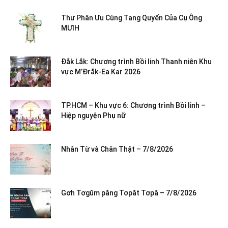
Thư Phân Ưu Cùng Tang Quyến Của Cụ Ông
MƯIH
Đắk Lắk: Chương trình Bồi linh Thanh niên Khu
vực M’Đrắk-Ea Kar 2026
TP.HCM – Khu vực 6: Chương trình Bồi linh –
Hiệp nguyện Phụ nữ
Nhân Từ và Chân Thật – 7/8/2026
Gơh Tơgŭm păng Tơpăt Tơpă – 7/8/2026