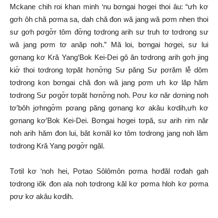
Mckane chih roi khan minh ‘nu bơngai hơgei thoi âu: “ưh kơ
gơh ôh chă pơma sa, dah chă đon wă jang wă pơm nhen thoi
sư gơh pơgơ̆r tôm đơ̆ng tơdrong arih sư truh tơ tơdrong sư
wă jang pơm tơ anăp noh.” Mă loi, bơngai hơgei, sư lui
gơnang kơ Kră Yang‘Bok Kei-Dei gô ăn tơdrong arih gơh jing
kiơ̆ thoi tơdrong tơpăt hơnơ̆ng Sư păng Sư pơrăm lê̆ dôm
tơdrong kon bơngai chă đon wă jang pơm ưh kơ lăp hăm
tơdrong Sư pơgơ̆r tơpăt hơnơ̆ng noh. Pơư kơ năr dơning noh
tơ’bôh jơhngơ̆m pơang păng gơnang kơ akâu kơdih,ưh kơ
gơnang kơ’Bok Kei-Dei. Bơngai hơgei tơpă, sư arih rim năr
noh arih hăm đon lui, băt kơnăl kơ tôm tơdrong jang noh lăm
tơdrong Kră Yang pơgơ̆r ngăl.
Tơtil kơ ‘noh hei, Pơtao Sôlômôn pơma hơđăl rơđah gah
tơdrong iŏk đon ala noh tơdrong kăl kơ pơma hloh kơ pơma
pơư kơ akâu kơdih.