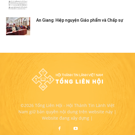
An Giang: Hiệp nguyện Giáo phẩm và Chấp sự
©2026 Tổng Liên Hội - Hội Thánh Tin Lành Việt
Nam giữ bản quyền nội dung trên website này |
Website đang xây dựng |