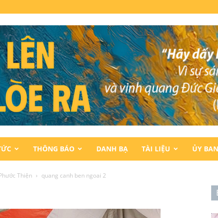
TỨC
THÔNG BÁO
DANH BẠ
TÀI LIỆU
ỦY BA
Phước Thiện
quang canh ben ngoai 2