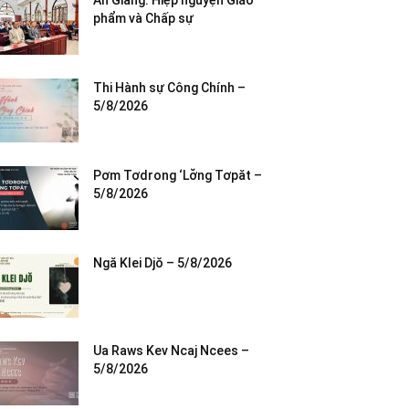
An Giang: Hiệp nguyện Giáo
phẩm và Chấp sự
Thi Hành sự Công Chính –
5/8/2026
Pơm Tơdrong ‘Lơ̆ng Tơpăt –
5/8/2026
Ngă Klei Djŏ – 5/8/2026
Ua Raws Kev Ncaj Ncees –
5/8/2026