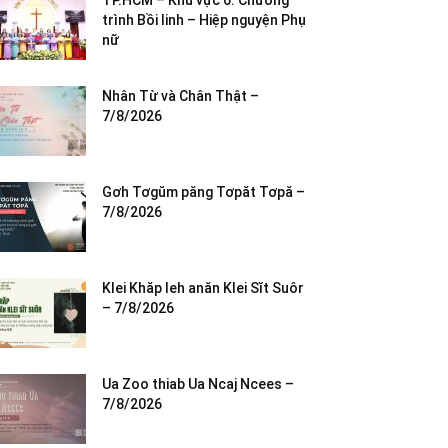
TP.HCM – Khu vực 6: Chương
trình Bồi linh – Hiệp nguyện Phụ
nữ
Nhân Từ và Chân Thật –
7/8/2026
Gơh Tơgŭm păng Tơpăt Tơpă –
7/8/2026
Klei Khăp leh anăn Klei Sĭt Suôr
– 7/8/2026
Ua Zoo thiab Ua Ncaj Ncees –
7/8/2026