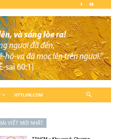
N
HTTLVN.COM
BÀI VIẾT MỚI NHẤT