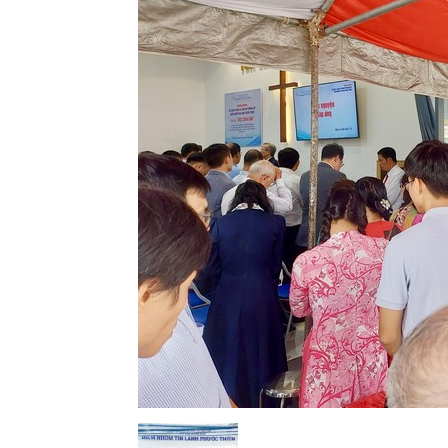
Lành
Việt
Nam