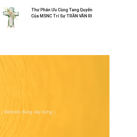
Thư Phân Ưu Cùng Tang Quyến
Của MSNC Trí Sự TRẦN VĂN RI
 | Website đang xây dựng |