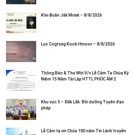
Klei Ƀuăn Jăk Mơak – 8/8/2026
Lus Cogtseg Koob Hmoov – 8/8/2026
Thông Báo & Thư Mời V/v Lễ Cảm Tạ Chúa Kỷ
Niệm 15 Năm Tái Lập HTTL PHÚC ÂM 2
Khu vực 5 – Đắk Lắk: Bồi dưỡng Tuyên đạo
pháp
Lễ Cảm tạ ơn Chúa 100 năm Tin Lành truyền