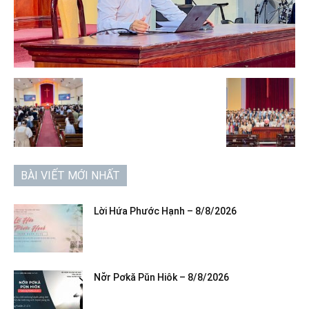
BÀI VIẾT MỚI NHẤT
Lời Hứa Phước Hạnh – 8/8/2026
Nơ̆r Pơkă Pŭn Hiôk – 8/8/2026