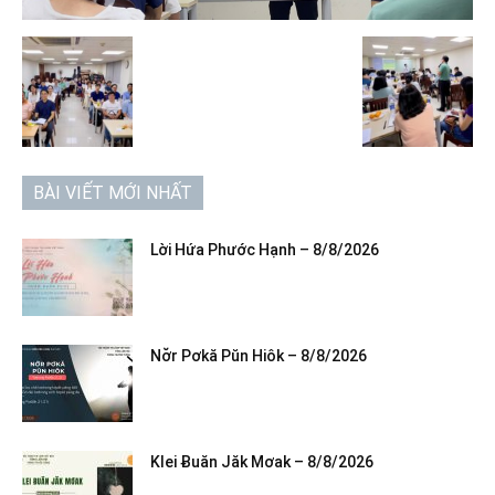
BÀI VIẾT MỚI NHẤT
Lời Hứa Phước Hạnh – 8/8/2026
Nơ̆r Pơkă Pŭn Hiôk – 8/8/2026
Klei Ƀuăn Jăk Mơak – 8/8/2026