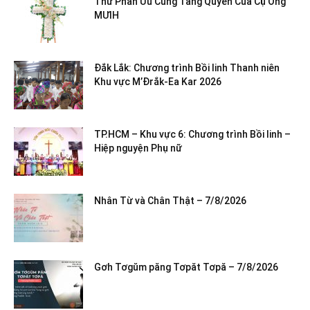
Thư Phân Ưu Cùng Tang Quyến Của Cụ Ông
MƯIH
Đắk Lắk: Chương trình Bồi linh Thanh niên
Khu vực M’Đrắk-Ea Kar 2026
TP.HCM – Khu vực 6: Chương trình Bồi linh –
Hiệp nguyện Phụ nữ
Nhân Từ và Chân Thật – 7/8/2026
Gơh Tơgŭm păng Tơpăt Tơpă – 7/8/2026