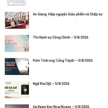
An Giang: Hiệp nguyện Giáo phẩm và Chấp sự
Thi Hành sự Công Chính – 5/8/2026
Pơm Tơdrong ‘Lơ̆ng Tơpăt – 5/8/2026
Ngă Klei Djŏ – 5/8/2026
Ua Raws Kev Ncaj Ncees – 5/8/2026