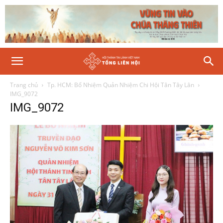
Trang chủ
Tp. HCM: Bổ Nhiệm Quản Nhiệm Chi Hội Tân Tây Lân
IMG_9072
IMG_9072