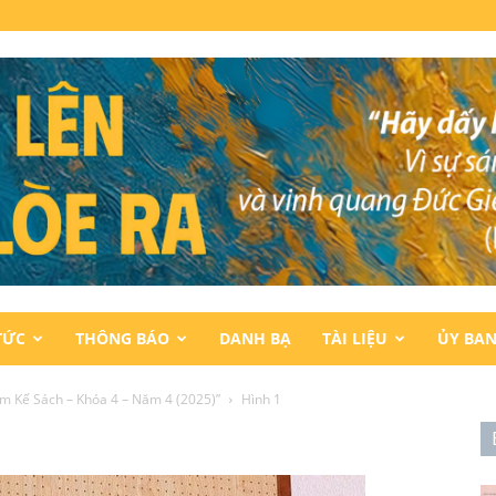
TỨC
THÔNG BÁO
DANH BẠ
TÀI LIỆU
ỦY BA
m Kế Sách – Khóa 4 – Năm 4 (2025)”
Hình 1