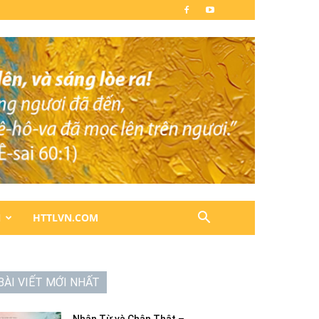
N
HTTLVN.COM
BÀI VIẾT MỚI NHẤT