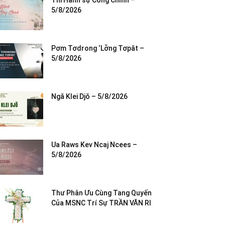
Thi Hành sự Công Chính –
5/8/2026
Pơm Tơdrong ‘Lơ̆ng Tơpăt –
5/8/2026
Ngă Klei Djŏ – 5/8/2026
Ua Raws Kev Ncaj Ncees –
5/8/2026
Thư Phân Ưu Cùng Tang Quyến
Của MSNC Trí Sự TRẦN VĂN RI