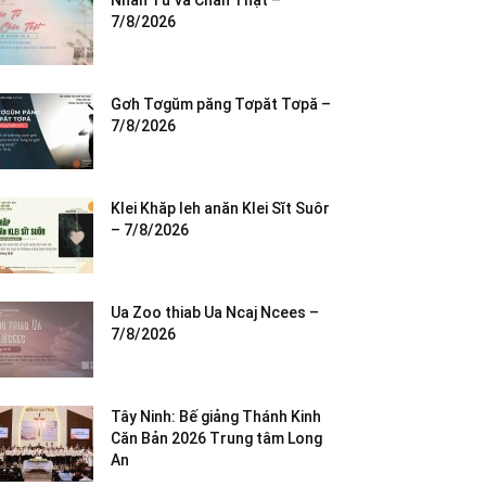
Nhân Từ và Chân Thật –
7/8/2026
Gơh Tơgŭm păng Tơpăt Tơpă –
7/8/2026
Klei Khăp leh anăn Klei Sĭt Suôr
– 7/8/2026
Ua Zoo thiab Ua Ncaj Ncees –
7/8/2026
Tây Ninh: Bế giảng Thánh Kinh
Căn Bản 2026 Trung tâm Long
An