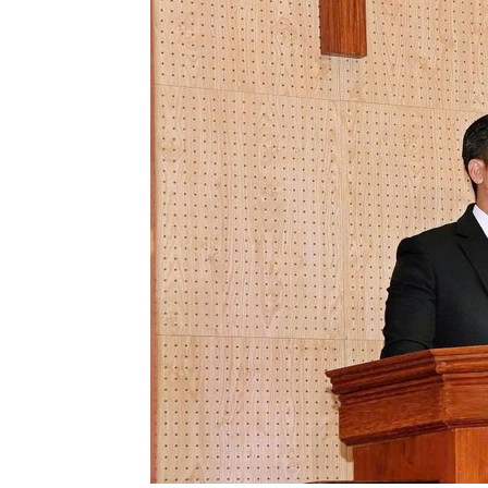
Lành
Việt
Nam