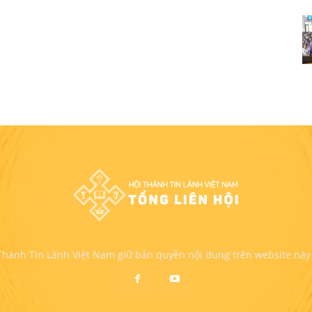
 Thánh Tin Lành Việt Nam giữ bản quyền nội dung trên website này