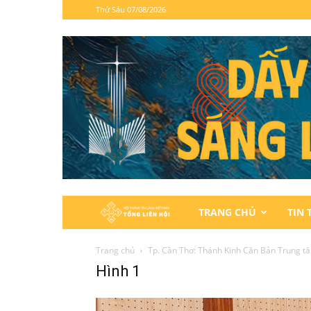
Thứ Sáu 07/08/2026
Hội
TRANG CHỦ
TIN 
Thánh
Trang chủ
Tp. Cần Thơ: Thánh Kinh Căn Bản Trung tâ
Hình 1
Tin