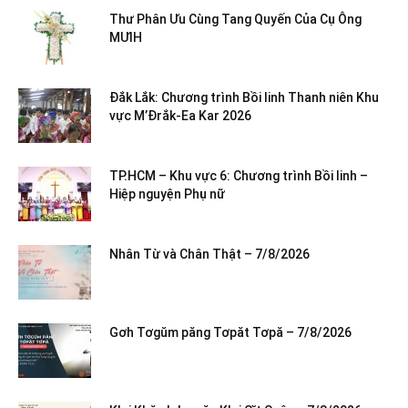
Thư Phân Ưu Cùng Tang Quyến Của Cụ Ông
MƯIH
Đắk Lắk: Chương trình Bồi linh Thanh niên Khu
vực M’Đrắk-Ea Kar 2026
TP.HCM – Khu vực 6: Chương trình Bồi linh –
Hiệp nguyện Phụ nữ
Nhân Từ và Chân Thật – 7/8/2026
Gơh Tơgŭm păng Tơpăt Tơpă – 7/8/2026