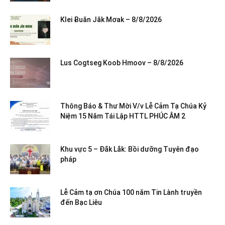
Klei Ƀuăn Jăk Mơak – 8/8/2026
Lus Cogtseg Koob Hmoov – 8/8/2026
Thông Báo & Thư Mời V/v Lễ Cảm Tạ Chúa Kỷ
Niệm 15 Năm Tái Lập HTTL PHÚC ÂM 2
Khu vực 5 – Đắk Lắk: Bồi dưỡng Tuyên đạo
pháp
Lễ Cảm tạ ơn Chúa 100 năm Tin Lành truyền
đến Bạc Liêu