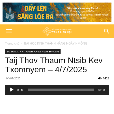
Trang chủ
BÀI HỌC KINH THÁNH HÀNG NGÀY HMÔNG
BÀI HỌC KINH THÁNH HÀNG NGÀY HMÔNG
Taij Thov Thaum Ntsib Kev
Txomnyem – 4/7/2025
04/07/2025
1432
Trình
00:00
00:00
phát
âm
thanh