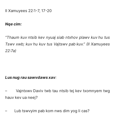
II Xamuyees 22:1-7, 17-20
Nqe cim:
“Thaum kuv ntsib kev nyuaj siab ntxhov plawv kuv hu tus
Tswv xwb; kuv hu kuv tus Vajtswv pab kuv.” (II Xamuyees
22:7a)
Lus nug rau sawvdaws xav
:
– Vajntxwv Daviv twb tau ntsib tej kev txomnyem twg
hauv kev ua neej?
– Lub tswvyim pab kom nws dim yog li cas?