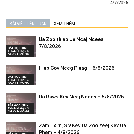
4/7/2025
BÀI VIẾT LIÊN QUAN
XEM THÊM
Ua Zoo thiab Ua Ncaj Ncees –
7/8/2026
BÀI HỌC KINH
THÁNH HÀNG
NGÀY HMÔNG
Hlub Cov Neeg Pluag – 6/8/2026
BÀI HỌC KINH
THÁNH HÀNG
NGÀY HMÔNG
Ua Raws Kev Ncaj Ncees – 5/8/2026
BÀI HỌC KINH
THÁNH HÀNG
NGÀY HMÔNG
Zam Txim, Siv Kev Ua Zoo Yeej Kev Ua
Phem – 4/8/2026
BÀI HỌC KINH