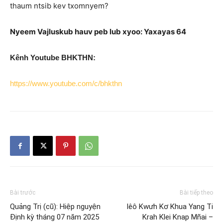
thaum ntsib kev txomnyem?
Nyeem Vajluskub hauv peb lub xyoo: Yaxayas 64
Kênh Youtube BHKTHN:
https://www.youtube.com/c/bhkthn
Bài trước
Bài tiếp theo
Quảng Trị (cũ): Hiệp nguyện
Iêô Kwưh Kơ Khua Yang Ti
Định kỳ tháng 07 năm 2025
Krah Klei Knap Mñai –