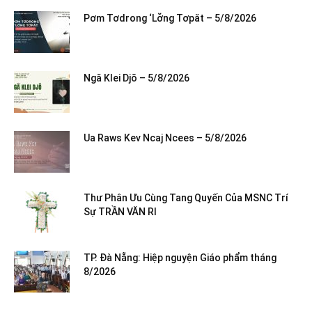
Pơm Tơdrong ‘Lơ̆ng Tơpăt – 5/8/2026
Ngă Klei Djŏ – 5/8/2026
Ua Raws Kev Ncaj Ncees – 5/8/2026
Thư Phân Ưu Cùng Tang Quyến Của MSNC Trí
Sự TRẦN VĂN RI
TP. Đà Nẵng: Hiệp nguyện Giáo phẩm tháng
8/2026