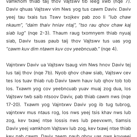
vamkhom thiab taij thov Vajtswv tib leeg xwb (nqe 7).
Daviv qhuas Vajtswv vim Nws yog tus cawm Daviv. Daviv
yeej tau txais tus Tswv txojkev pab zoo li
“lub chaw
nkaum”, “daim thaiv hniav ntaj”, “tso rau qhov chaw kaj
siab lug”
(nqe 2-3). Thaum raug txomnyem thiab nyuaj
siab, Daviv tsuas paub taij thov Vajtswv tus uas yog
“cawm kuv dim ntawm kuv cov yeebncuab.”
(nqe 4).
Vajntxwv Daviv ua Vajtswv tsaug vim Nws hnov Daviv tej
lus taij thov (nqe 7b). Nyob qhov chaw siab, Vajtswv cev
tes los tuav thiab rub Daviv tawm hauv lub qhov tob tob
los. Txawm yog cov yeebncuab yuav muaj zog dua, los
Vajtswv twb saib ntsoov Daviv, pab thiab cawm nws (nqe
17-20). Txawm yog Vajntxwv Daviv yog ib tug tubrog,
vajntxwv mus ntaus rog, los nws yeej tsis khav nws lub
zog, kev txawj ntse lossis nws lub peevxwm, tiamsis
Daviv yeej vamkhom Vajtswv lub zog, kev txawj ntse thiab
kev pab cawm. Daviv zeem paub qhov uas nws kovyeej