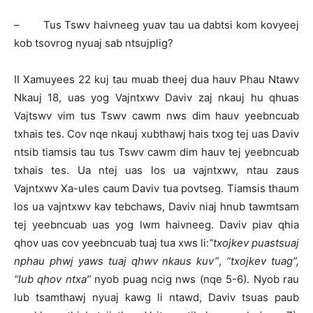
– Tus Tswv haivneeg yuav tau ua dabtsi kom kovyeej
kob tsovrog nyuaj sab ntsujplig?
II Xamuyees 22 kuj tau muab theej dua hauv Phau Ntawv
Nkauj 18, uas yog Vajntxwv Daviv zaj nkauj hu qhuas
Vajtswv vim tus Tswv cawm nws dim hauv yeebncuab
txhais tes. Cov nqe nkauj xubthawj hais txog tej uas Daviv
ntsib tiamsis tau tus Tswv cawm dim hauv tej yeebncuab
txhais tes. Ua ntej uas los ua vajntxwv, ntau zaus
Vajntxwv Xa-ules caum Daviv tua povtseg. Tiamsis thaum
los ua vajntxwv kav tebchaws, Daviv niaj hnub tawmtsam
tej yeebncuab uas yog lwm haivneeg. Daviv piav qhia
qhov uas cov yeebncuab tuaj tua xws li:
“txojkev puastsuaj
nphau phwj yaws tuaj qhwv nkaus kuv”
,
“txojkev tuag”,
“lub qhov ntxa”
nyob puag ncig nws (nqe 5-6). Nyob rau
lub tsamthawj nyuaj kawg li ntawd, Daviv tsuas paub