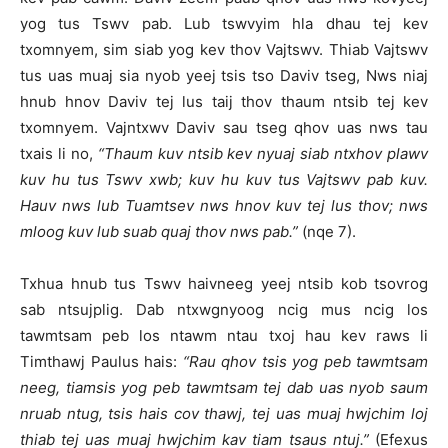
yog tus Tswv pab. Lub tswvyim hla dhau tej kev
txomnyem, sim siab yog kev thov Vajtswv. Thiab Vajtswv
tus uas muaj sia nyob yeej tsis tso Daviv tseg, Nws niaj
hnub hnov Daviv tej lus taij thov thaum ntsib tej kev
txomnyem. Vajntxwv Daviv sau tseg qhov uas nws tau
txais li no,
“Thaum kuv ntsib kev nyuaj siab ntxhov plawv
kuv hu tus Tswv xwb; kuv hu kuv tus Vajtswv pab kuv.
Hauv nws lub Tuamtsev nws hnov kuv tej lus thov; nws
mloog kuv lub suab quaj thov nws pab.”
(nqe 7).
Txhua hnub tus Tswv haivneeg yeej ntsib kob tsovrog
sab ntsujplig. Dab ntxwgnyoog ncig mus ncig los
tawmtsam peb los ntawm ntau txoj hau kev raws li
Timthawj Paulus hais:
“Rau qhov tsis yog peb tawmtsam
neeg, tiamsis yog peb tawmtsam tej dab uas nyob saum
nruab ntug, tsis hais cov thawj, tej uas muaj hwjchim loj
thiab tej uas muaj hwjchim kav tiam tsaus ntuj.”
(Efexus