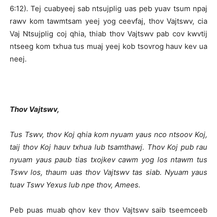
6:12). Tej cuabyeej sab ntsujplig uas peb yuav tsum npaj
rawv kom tawmtsam yeej yog ceevfaj, thov Vajtswv, cia
Vaj Ntsujplig coj qhia, thiab thov Vajtswv pab cov kwvtij
ntseeg kom txhua tus muaj yeej kob tsovrog hauv kev ua
neej.
Thov Vajtswv,
Tus Tswv, thov Koj qhia kom nyuam yaus nco ntsoov Koj,
taij thov Koj hauv txhua lub tsamthawj. Thov Koj pub rau
nyuam yaus paub tias txojkev cawm yog los ntawm tus
Tswv los, thaum uas thov Vajtswv tas siab. Nyuam yaus
tuav Tswv Yexus lub npe thov, Amees.
Peb puas muab qhov kev thov Vajtswv saib tseemceeb