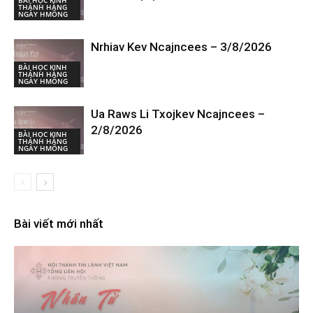
THÁNH HÀNG
NGÀY HMÔNG
Nrhiav Kev Ncajncees – 3/8/2026
BÀI HỌC KINH
THÁNH HÀNG
NGÀY HMÔNG
Ua Raws Li Txojkev Ncajncees –
2/8/2026
BÀI HỌC KINH
THÁNH HÀNG
NGÀY HMÔNG
Bài viết mới nhất