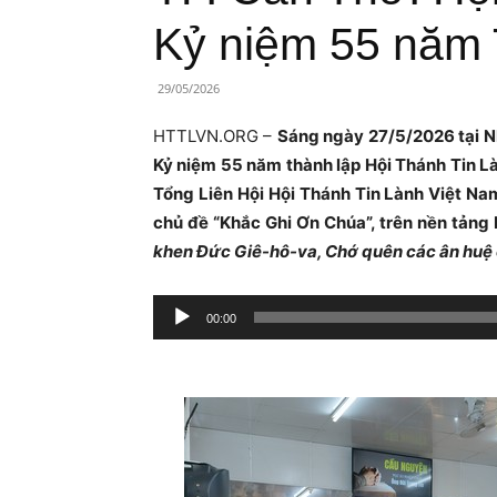
Lành
Kỷ niệm 55 năm 
Việt
29/05/2026
Nam
HTTLVN.ORG –
Sáng ngày 27/5/2026 tại Nh
Kỷ niệm 55 năm thành lập Hội Thánh Tin L
Tổng Liên Hội Hội Thánh Tin Lành Việt Na
chủ đề “Khắc Ghi Ơn Chúa”, trên nền tảng 
khen Đức Giê-hô-va, Chớ quên các ân huệ 
Trình
00:00
phát
âm
thanh