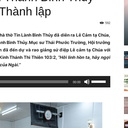
Thành lập
592
à thờ Tin Lành Bình Thủy đã diễn ra Lễ Cảm tạ Chúa,
ành Bình Thủy. Mục sư Thái Phước Trường, Hội trưởng
m đã đến dự và rao giảng sứ điệp Lễ cảm tạ Chúa với
Kinh Thánh Thi Thiên 103:2,
“Hỡi linh hồn ta, hãy ngợi
của Ngài.”
Sử
00:00
dụng
các
phím
mũi
tên
Lên/Xuống