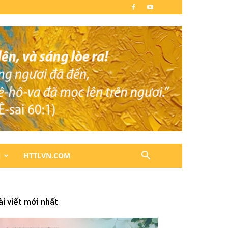
N
HTTLVN.COM
ài viết mới nhất