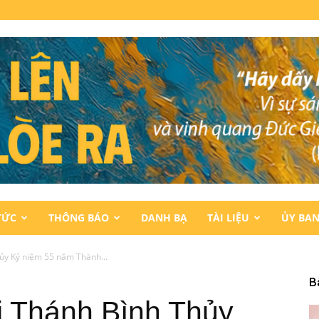
TỨC
THÔNG BÁO
DANH BẠ
TÀI LIỆU
ỦY BA
ủy Kỷ niệm 55 năm Thành...
B
i Thánh Bình Thủy