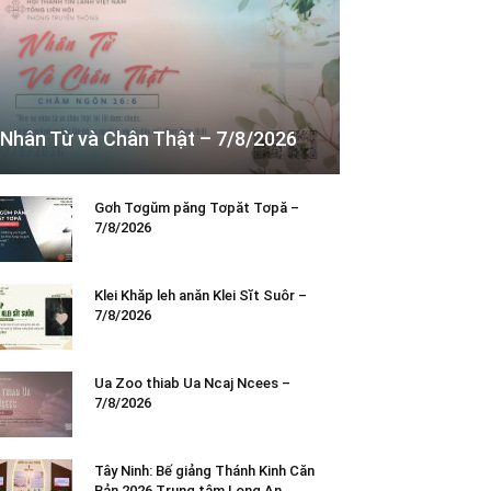
Nhân Từ và Chân Thật – 7/8/2026
Gơh Tơgŭm păng Tơpăt Tơpă –
7/8/2026
Klei Khăp leh anăn Klei Sĭt Suôr –
7/8/2026
Ua Zoo thiab Ua Ncaj Ncees –
7/8/2026
Tây Ninh: Bế giảng Thánh Kinh Căn
Bản 2026 Trung tâm Long An