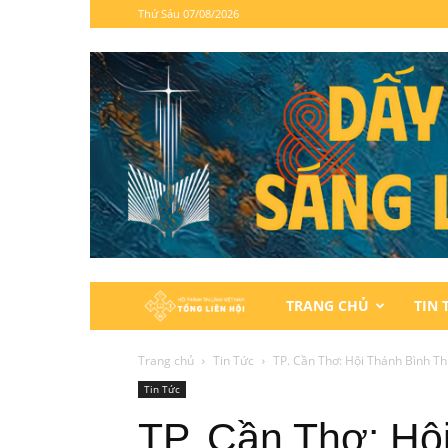
Thứ Sáu 07/08/2026
Hội
TRANG CHỦ
TIN 
Thánh
Trang chủ
Tin Tức
TP. Cần Thơ: Hội Thánh Bình Th
Tin Tức
Tin
TP. Cần Thơ: Hộ