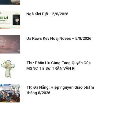
Ngă Klei Djŏ – 5/8/2026
Ua Raws Kev Ncaj Ncees – 5/8/2026
Thư Phân Ưu Cùng Tang Quyến Của
MSNC Trí Sự TRẦN VĂN RI
TP. Đà Nẵng: Hiệp nguyện Giáo phẩm
tháng 8/2026