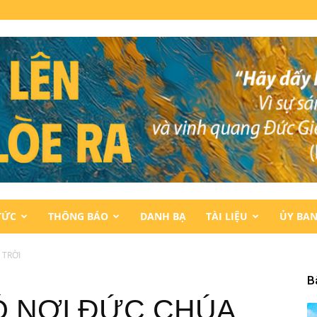
TỨC
THÔNG BÁO
DANH BẠ
TÀI LIỆU
ỦY BA
 TRỜI
B
CÓ NƠI ĐỨC CHÚA