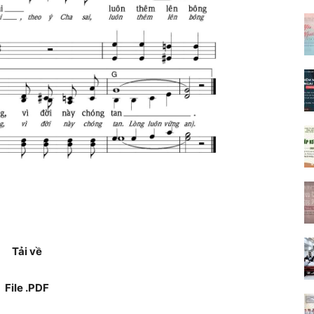
Tải về
File .PDF