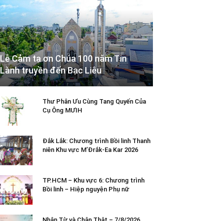
Lễ Cảm tạ ơn Chúa 100 năm Tin
Lành truyền đến Bạc Liêu
Thư Phân Ưu Cùng Tang Quyến Của
Cụ Ông MƯIH
Đắk Lắk: Chương trình Bồi linh Thanh
niên Khu vực M’Đrắk-Ea Kar 2026
TP.HCM – Khu vực 6: Chương trình
Bồi linh – Hiệp nguyện Phụ nữ
Nhân Từ và Chân Thật – 7/8/2026