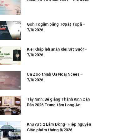
Gơh Tơgŭm păng Tơpăt Tơpă –
7/8/2026
Klei Khăp leh anăn Klei Sĭt Suôr –
7/8/2026
Ua Zoo thiab Ua Ncaj Ncees –
7/8/2026
Tây Ninh: Bế giảng Thánh Kinh Căn
Bản 2026 Trung tâm Long An
Khu vực 2 Lâm Đồng- Hiệp nguyện
Giáo phẩm tháng 8/2026