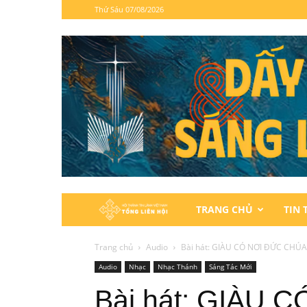
Thứ Sáu 07/08/2026
Hội
TRANG CHỦ
TIN 
Thánh
Trang chủ
Audio
Bài hát: GIÀU CÓ NƠI ĐỨC CHÚA
Audio
Nhạc
Nhạc Thánh
Sáng Tác Mới
Tin
Bài hát: GIÀU 