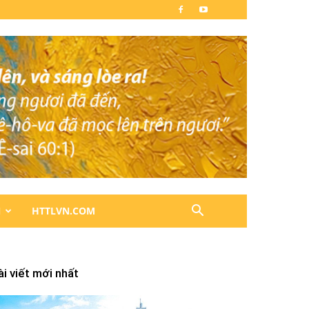
N
HTTLVN.COM
ài viết mới nhất