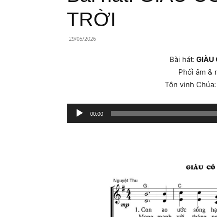
Lành
TRỜI
Việt
29/05/2026
Nam
Bài hát:
GIÀU
Phối âm & 
Tôn vinh Chúa
Trình
00:00
phát
âm
thanh