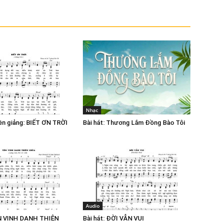
Nhạc
yền giảng: BIẾT ƠN TRỜI
Bài hát: Thương Lắm Đồng Bào Tôi
Audio
ÔN VINH DANH THIÊN
Bài hát: ĐỜI VẪN VUI