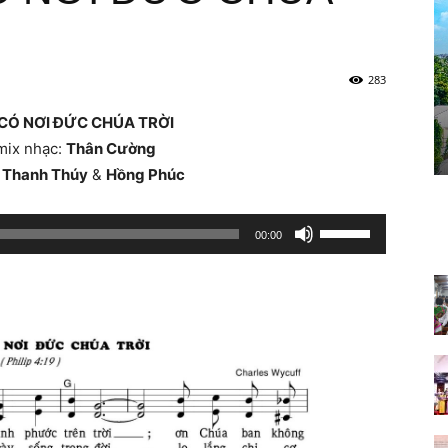
283
 CÓ NƠI ĐỨC CHÚA TRỜI
mix nhạc:
Thân Cường
:
Thanh Thúy
&
Hồng Phúc
Sử
00:00
dụng
các
phím
mũi
tên
Lên/Xuống
để
tăng