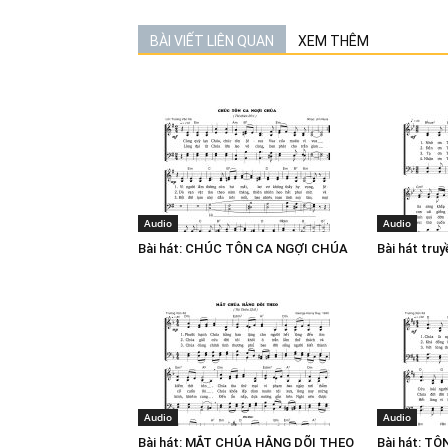
BÀI VIẾT LIÊN QUAN
XEM THÊM
Audio
Audio
Bài hát: CHÚC TÔN CA NGỢI CHÚA
Bài hát tru
Audio
Audio
Bài hát: MẮT CHÚA HẰNG DÕI THEO
Bài hát: T