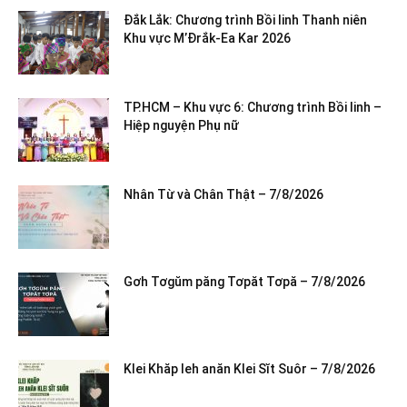
Đắk Lắk: Chương trình Bồi linh Thanh niên
Khu vực M’Đrắk-Ea Kar 2026
TP.HCM – Khu vực 6: Chương trình Bồi linh –
Hiệp nguyện Phụ nữ
Nhân Từ và Chân Thật – 7/8/2026
Gơh Tơgŭm păng Tơpăt Tơpă – 7/8/2026
Klei Khăp leh anăn Klei Sĭt Suôr – 7/8/2026