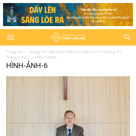
Trang chủ
Quảng Trị: Hiệp Giáo Phẩm Và Chấp Sự Tỉnh Quảng Trị
Tháng 8/2022
HÌNH-ẢNH-6
HÌNH-ẢNH-6