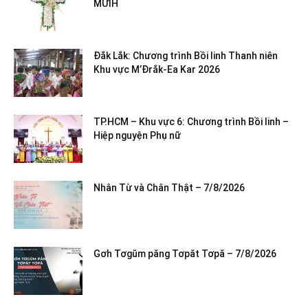
MƯIH
Đắk Lắk: Chương trình Bồi linh Thanh niên
Khu vực M’Đrắk-Ea Kar 2026
TP.HCM – Khu vực 6: Chương trình Bồi linh –
Hiệp nguyện Phụ nữ
Nhân Từ và Chân Thật – 7/8/2026
Gơh Tơgŭm păng Tơpăt Tơpă – 7/8/2026