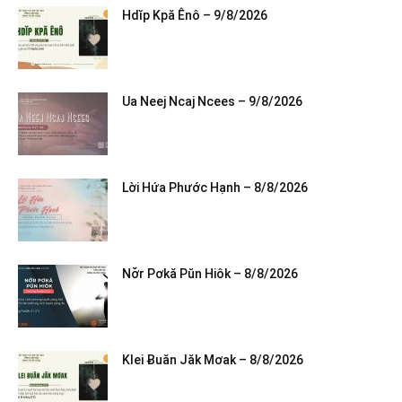
Hdĭp Kpă Ênô – 9/8/2026
Ua Neej Ncaj Ncees – 9/8/2026
Lời Hứa Phước Hạnh – 8/8/2026
Nơ̆r Pơkă Pŭn Hiôk – 8/8/2026
Klei Ƀuăn Jăk Mơak – 8/8/2026