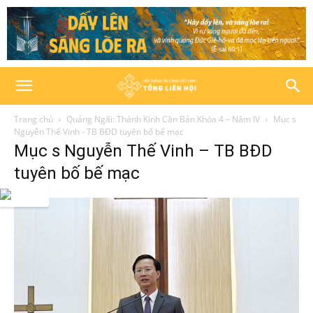
Trang chủ
Quảng Ngãi: Thánh Kinh Căn Bản Khóa 4 – Năm IV
Mục s
Nguyễn Thế Vinh - TB BĐD tuyên bố bế mạc
Mục s Nguyễn Thế Vinh – TB BĐD
tuyên bố bế mạc