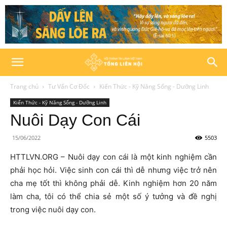
Trang chủ
Tư Vấn Cơ Đốc
Kiến Thức - Kỹ Năng Sống - Dưỡng Linh
Kiến Thức - Kỹ Năng Sống - Dưỡng Linh
Nuôi Dạy Con Cái
15/06/2022
5503
HTTLVN.ORG – Nuôi dạy con cái là một kinh nghiệm cần
phải học hỏi. Việc sinh con cái thì dễ nhưng việc trở nên
cha mẹ tốt thì không phải dễ. Kinh nghiệm hơn 20 năm
làm cha, tôi có thể chia sẻ một số ý tưởng và đề nghị
trong việc nuôi dạy con.