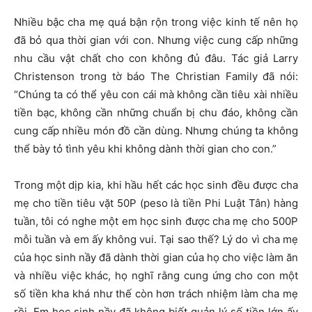
Nhiều bậc cha mẹ quá bận rộn trong việc kinh tế nên họ
đã bỏ qua thời gian với con. Nhưng việc cung cấp những
nhu cầu vật chất cho con không đủ đâu. Tác giả Larry
Christenson trong tờ báo The Christian Family đã nói:
“Chúng ta có thể yêu con cái mà không cần tiêu xài nhiều
tiền bạc, không cần những chuẩn bị chu đáo, không cần
cung cấp nhiều món đồ cần dùng. Nhưng chúng ta không
thể bày tỏ tình yêu khi không dành thời gian cho con.”
Trong một dịp kia, khi hầu hết các học sinh đều được cha
mẹ cho tiền tiêu vặt 50P (peso là tiền Phi Luật Tân) hàng
tuần, tôi có nghe một em học sinh được cha mẹ cho 500P
mỗi tuần và em ấy không vui. Tại sao thế? Lý do vì cha mẹ
của học sinh nầy đã dành thời gian của họ cho việc làm ăn
và nhiều việc khác, họ nghĩ rằng cung ứng cho con một
số tiền kha khá như thế còn hơn trách nhiệm làm cha mẹ
rồi. Em học sinh nầy đã không biết quản lý số tiền lớn ấy