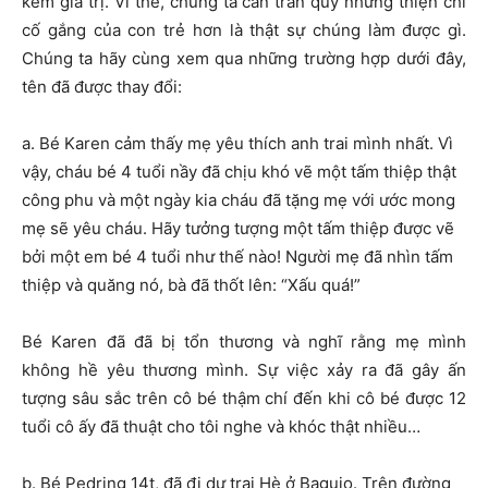
kém giá trị. Vì thế, chúng ta cần trân quý những thiện chí
cố gắng của con trẻ hơn là thật sự chúng làm được gì.
Chúng ta hãy cùng xem qua những trường hợp dưới đây,
tên đã được thay đổi:
a. Bé Karen cảm thấy mẹ yêu thích anh trai mình nhất. Vì
vậy, cháu bé 4 tuổi nầy đã chịu khó vẽ một tấm thiệp thật
công phu và một ngày kia cháu đã tặng mẹ với ước mong
mẹ sẽ yêu cháu. Hãy tưởng tượng một tấm thiệp được vẽ
bởi một em bé 4 tuổi như thế nào! Người mẹ đã nhìn tấm
thiệp và quăng nó, bà đã thốt lên: “Xấu quá!”
Bé Karen đã đã bị tổn thương và nghĩ rằng mẹ mình
không hề yêu thương mình. Sự việc xảy ra đã gây ấn
tượng sâu sắc trên cô bé thậm chí đến khi cô bé được 12
tuổi cô ấy đã thuật cho tôi nghe và khóc thật nhiều…
b. Bé Pedring 14t, đã đi dự trại Hè ở Baguio. Trên đường