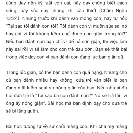
cũng dạy nên kỷ luật con cái, hãy dạy chúng biết cách
sống, hãy sửa dạy chúng khi cần thiết (Châm Ngôn
13:24). Nhưng trước khi đánh vào mông con, hãy tự hỏi:
“Tại sao tôi đánh con tôi? Tôi đánh con vì muốn sửa sai nó
hay chỉ vì tôi không kềm chế được cơn giận trong tôi?”
Nếu bạn đánh con bạn chỉ vì để hả cơn giận, thì việc làm
nầy sai rồi vì sẽ làm cho con trẻ đau đớn. Bạn sẽ thất bại
trong việc dạy con vì bạn đánh con đang lúc bạn giận dữ.
Trong lúc giận, có thể bạn đánh con quá nặng. Nhưng cho
dù bạn đánh nhiều hay không, đứa trẻ vẫn biết là bạn
đang mất kiểm soát sự nóng giận của bạn. Nếu như ai đó
hỏi đứa trẻ là “Tại sao ba con đánh con?” Nó sẽ trả lời “vì
ông ấy nóng giận”. Bài học mà bạn định dạy cho đứa trẻ
sẽ bị lãng quên.
Bài học tương tự về sự chửi mắng con. Khi cha mẹ mắng