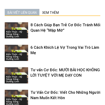
BÀI VIẾT LIÊN QUAN
XEM THÊM
8 Cách Giúp Bạn Trẻ Cơ Đốc Tránh Mối
Quan Hệ “Mập Mờ”
Kiến Thức - Kỹ
Năng Sống -
Dưỡng Linh
6 Cách Khích Lệ Vợ Trong Vai Trò Làm
Mẹ
Kiến Thức - Kỹ
Năng Sống -
Dưỡng Linh
Tư vấn Cơ Đốc: MƯỜI BÀI HỌC KHÔNG
LỜI TUYỆT VỜI MẸ DẠY CON
Kiến Thức - Kỹ
Năng Sống -
Dưỡng Linh
Tư Vấn Cơ Đốc: Viết Cho Những Người
Nam Muốn Kết Hôn
Kiến Thức - Kỹ
Năng Sống -
Dưỡng Linh