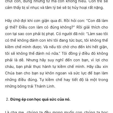
chửi con, dùng những từ mà con không hiểu. Con trẻ sẽ
cảm thấy bị sỉ nhục và tâm lý bé sẽ bị hủy hoại rất nặng.
Hãy chờ đợi khi cơn giận qua đi. Rồi hỏi con: “Con đã làm
gì thế? Điều con làm có đúng không?” Rồi giải thích cho
con tại sao con phải bị phạt. Có người đã nói: “Làm sao tôi
có thể không đánh con khi tôi đang tức bực, tôi không thể
kiềm chế mình được. Và nếu tôi chờ cho đến khi hết giận,
tôi sẽ không thể đánh nó nữa.” Tôi đồng ý điều đó không
phải là dễ. Nhưng hãy suy nghĩ đến con bạn, vì lợi cho
cháu, bạn phải thực hành tự kiềm chế mình. Hãy cầu xin
Chúa ban cho bạn sự khôn ngoan và sức lực để bạn làm
những điều đúng. Tự kiềm chế hay tiết độ là một trong
những bông trái Thánh Linh.
Đừng ép con học quá sức của nó.
Là cha mẹ, chúng ta đều mong muốn con chúng ta học