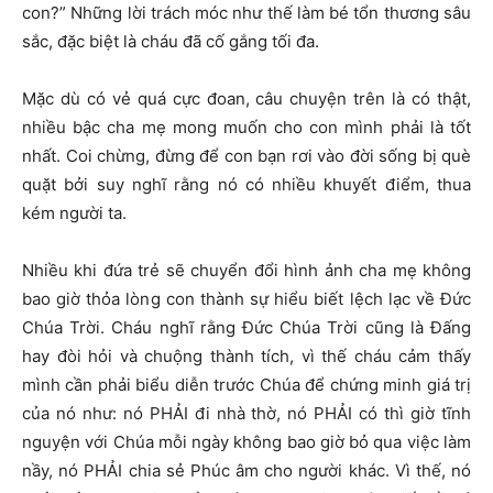
con?” Những lời trách móc như thế làm bé tổn thương sâu
sắc, đặc biệt là cháu đã cố gắng tối đa.
Mặc dù có vẻ quá cực đoan, câu chuyện trên là có thật,
nhiều bậc cha mẹ mong muốn cho con mình phải là tốt
nhất. Coi chừng, đừng để con bạn rơi vào đời sống bị què
quặt bởi suy nghĩ rằng nó có nhiều khuyết điểm, thua
kém người ta.
Nhiều khi đứa trẻ sẽ chuyển đổi hình ảnh cha mẹ không
bao giờ thỏa lòng con thành sự hiểu biết lệch lạc về Đức
Chúa Trời. Cháu nghĩ rằng Đức Chúa Trời cũng là Đấng
hay đòi hỏi và chuộng thành tích, vì thế cháu cảm thấy
mình cần phải biểu diễn trước Chúa để chứng minh giá trị
của nó như: nó PHẢI đi nhà thờ, nó PHẢI có thì giờ tĩnh
nguyện với Chúa mỗi ngày không bao giờ bỏ qua việc làm
nầy, nó PHẢI chia sẻ Phúc âm cho người khác. Vì thế, nó