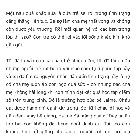
Một hậu quả khác nữa là đứa trẻ sẽ rơi trong tình trạng
căng thẳng liên tục. Bé sợ làm cha mẹ thất vọng và không
còn được yêu thương. Rồi mối quan hệ với các bạn trong
lớp thì sao? Con trẻ có thể rơi vào lối sống khép kín, khó
gần gũi.
Tôi đã tư vấn cho các bạn trẻ nhiều năm, tôi đã từng gặp
những người trẻ rất buồn với mặc cảm tự ti phức tạp nầy
và tôi đã tìm ra nguyên nhân dẫn đến tình trạng nầy là họ
có cha mẹ luôn ép con học quá sức – có những bậc cha
mẹ không hài lòng khi con mình đạt kết quả học tập điểm
số trên trung bình. Đó là trường hợp của bé Jaime. Cháu
đạt được hạng nhì danh dự trong lớp. Khi cháu đi học về
gần đến ngày bế giảng, ba mẹ đã mắng cháu: “Đây là lần
thứ hai con không đạt hạng nhất danh dự. Tại sao con
không học tốt giống như Jose, người anh em họ của