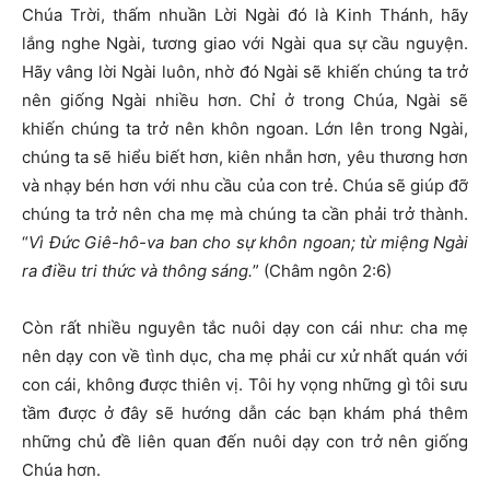
Chúa Trời, thấm nhuần Lời Ngài đó là Kinh Thánh, hãy
lắng nghe Ngài, tương giao với Ngài qua sự cầu nguyện.
Hãy vâng lời Ngài luôn, nhờ đó Ngài sẽ khiến chúng ta trở
nên giống Ngài nhiều hơn. Chỉ ở trong Chúa, Ngài sẽ
khiến chúng ta trở nên khôn ngoan. Lớn lên trong Ngài,
chúng ta sẽ hiểu biết hơn, kiên nhẫn hơn, yêu thương hơn
và nhạy bén hơn với nhu cầu của con trẻ. Chúa sẽ giúp đỡ
chúng ta trở nên cha mẹ mà chúng ta cần phải trở thành.
“
Vì Đức Giê-hô-va ban cho sự khôn ngoan; từ miệng Ngài
ra điều tri thức và thông sáng.
” (Châm ngôn 2:6)
Còn rất nhiều nguyên tắc nuôi dạy con cái như: cha mẹ
nên dạy con về tình dục, cha mẹ phải cư xử nhất quán với
con cái, không được thiên vị. Tôi hy vọng những gì tôi sưu
tầm được ở đây sẽ hướng dẫn các bạn khám phá thêm
những chủ đề liên quan đến nuôi dạy con trở nên giống
Chúa hơn.