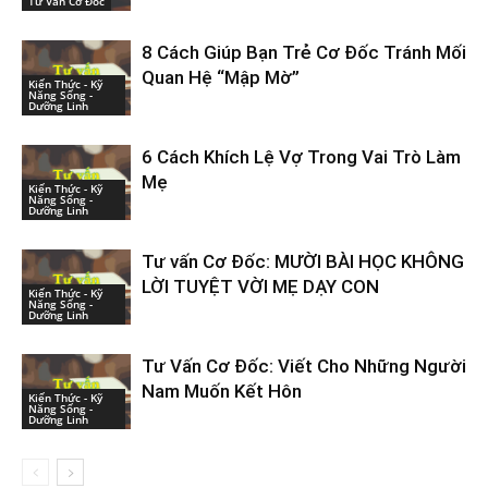
Tư Vấn Cơ Đốc
8 Cách Giúp Bạn Trẻ Cơ Đốc Tránh Mối
Quan Hệ “Mập Mờ”
Kiến Thức - Kỹ
Năng Sống -
Dưỡng Linh
6 Cách Khích Lệ Vợ Trong Vai Trò Làm
Mẹ
Kiến Thức - Kỹ
Năng Sống -
Dưỡng Linh
Tư vấn Cơ Đốc: MƯỜI BÀI HỌC KHÔNG
LỜI TUYỆT VỜI MẸ DẠY CON
Kiến Thức - Kỹ
Năng Sống -
Dưỡng Linh
Tư Vấn Cơ Đốc: Viết Cho Những Người
Nam Muốn Kết Hôn
Kiến Thức - Kỹ
Năng Sống -
Dưỡng Linh