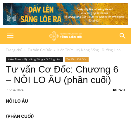
Trang chủ
Tư Vấn Cơ Đốc
Kiến Thức - Kỹ Năng Sống - Dưỡng Linh
Kiến Thức - Kỹ Năng Sống - Dưỡng Linh
Tư Vấn Cơ Đốc
Tư vấn Cơ Đốc: Chương 6
– NỖI LO ÂU (phần cuối)
16/04/2024
2481
NỖI LO ÂU
(PHẦN CUỐI)