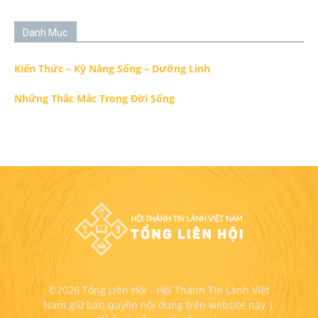
Danh Mục
Kiến Thức – Kỹ Năng Sống – Dưỡng Linh
Những Thắc Mắc Trong Đời Sống
©2026 Tổng Liên Hội - Hội Thánh Tin Lành Việt
Nam giữ bản quyền nội dung trên website này |