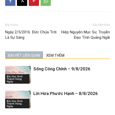
Bài trước
Bài tiếp theo
Ngày 2/5/2016: Đức Chúa Trời
Hiệp Nguyện Mục Sư, Truyền
Là Sự Sáng
Đạo Tỉnh Quảng Ngãi
BÀI VIẾT LIÊN QUAN
XEM THÊM
Sống Công Chính – 9/8/2026
Bài Học Kinh
Thánh Hàng
Ngày
Lời Hứa Phước Hạnh – 8/8/2026
Bài Học Kinh
Thánh Hàng
Ngày