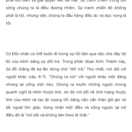
phải đối diện và giải quyết vấn đề này. Sự tranh chiến trong đời
sống chúng ta là điều đương nhiên. Sự tranh chiến đó không
phải là tội, nhưng việc chúng ta đầu hàng điều ác và dục vọng là
tội.
Cơ Đốc nhân có thể bước đi trong sự tối tăm qua việc che đây tội
lỗi của mình bằng sự dối trá. Trong phân đoạn Kinh Thánh này,
Sứ đồ Giăng đã ba lần dùng chữ “dối trá.” Thứ nhất, nói dối với
người khác (câu 6-7). “Chúng ta nói” với người khác một đàng
nhưng lại sống một nẻo. Chúng ta muốn những người chung
quanh nghĩ là mình thuộc linh, do đó nói dối về tình trạng thuộc
linh của mình và tạo ấn tượng tốt bằng việc cẩn thận giữ gìn vẻ
bề ngoài tôn giáo. Xưng nhận một điều và sống ngược lại với
điều đó là “nói dối và không làm theo lẽ thật.”