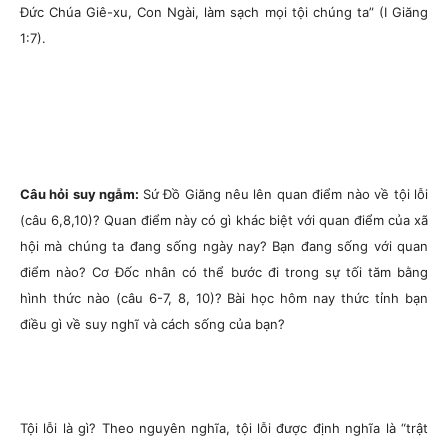
Đức Chúa Giê-xu, Con Ngài, làm sạch mọi tội chúng ta” (I Giăng
1:7).
Câu hỏi suy ngẫm:
Sứ Đồ Giăng nêu lên quan điểm nào về tội lỗi
(câu 6,8,10)? Quan điểm này có gì khác biệt với quan điểm của xã
hội mà chúng ta đang sống ngày nay? Bạn đang sống với quan
điểm nào? Cơ Đốc nhân có thể bước đi trong sự tối tăm bằng
hình thức nào (câu 6-7, 8, 10)? Bài học hôm nay thức tỉnh bạn
điều gì về suy nghĩ và cách sống của bạn?
Tội lỗi là gì? Theo nguyên nghĩa, tội lỗi được định nghĩa là “trật