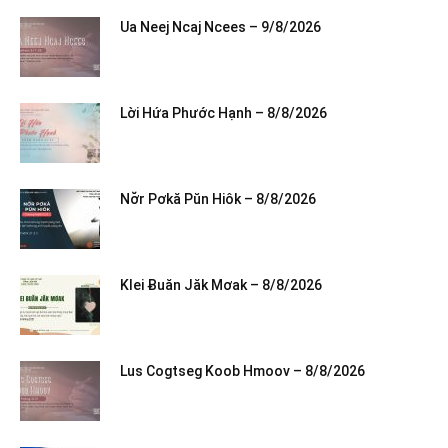
Ua Neej Ncaj Ncees – 9/8/2026
Lời Hứa Phước Hạnh – 8/8/2026
Nơ̆r Pơkă Pŭn Hiôk – 8/8/2026
Klei Ƀuăn Jăk Mơak – 8/8/2026
Lus Cogtseg Koob Hmoov – 8/8/2026