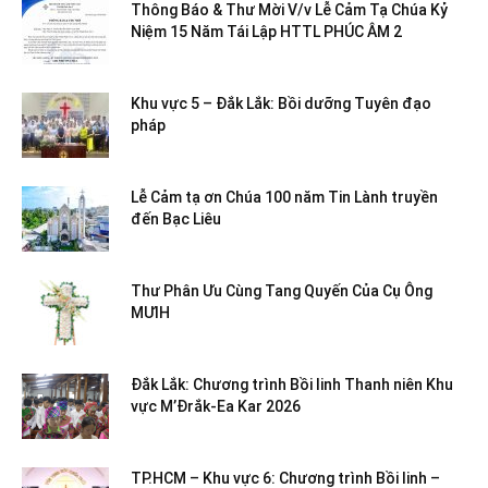
Thông Báo & Thư Mời V/v Lễ Cảm Tạ Chúa Kỷ
Niệm 15 Năm Tái Lập HTTL PHÚC ÂM 2
Khu vực 5 – Đắk Lắk: Bồi dưỡng Tuyên đạo
pháp
Lễ Cảm tạ ơn Chúa 100 năm Tin Lành truyền
đến Bạc Liêu
Thư Phân Ưu Cùng Tang Quyến Của Cụ Ông
MƯIH
Đắk Lắk: Chương trình Bồi linh Thanh niên Khu
vực M’Đrắk-Ea Kar 2026
TP.HCM – Khu vực 6: Chương trình Bồi linh –