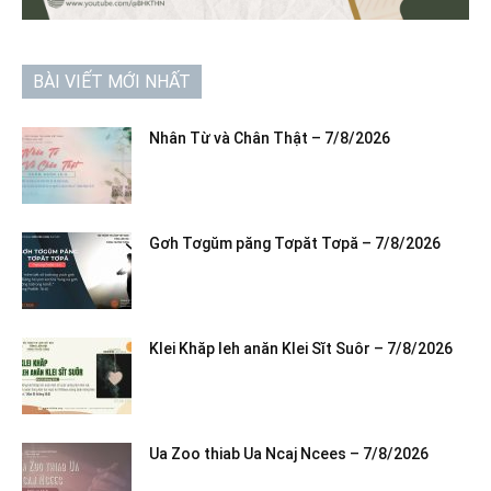
BÀI VIẾT MỚI NHẤT
Nhân Từ và Chân Thật – 7/8/2026
Gơh Tơgŭm păng Tơpăt Tơpă – 7/8/2026
Klei Khăp leh anăn Klei Sĭt Suôr – 7/8/2026
Ua Zoo thiab Ua Ncaj Ncees – 7/8/2026