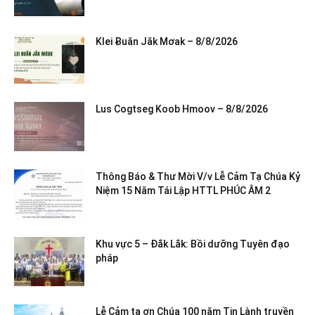
Klei Ƀuăn Jăk Mơak – 8/8/2026
Lus Cogtseg Koob Hmoov – 8/8/2026
Thông Báo & Thư Mời V/v Lễ Cảm Tạ Chúa Kỷ
Niệm 15 Năm Tái Lập HTTL PHÚC ÂM 2
Khu vực 5 – Đắk Lắk: Bồi dưỡng Tuyên đạo
pháp
Lễ Cảm tạ ơn Chúa 100 năm Tin Lành truyền