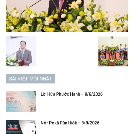
BÀI VIẾT MỚI NHẤT
Lời Hứa Phước Hạnh – 8/8/2026
Nơ̆r Pơkă Pŭn Hiôk – 8/8/2026