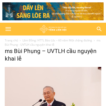
Trang chủ
Lâm Đồng: HTTL Bảo Lộc – 60 năm Một chặng đường
ms
Bùi Phụng - UVTLH cầu nguyện khai lễ
ms Bùi Phụng – UVTLH cầu nguyện
khai lễ