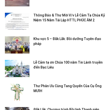
Thông Báo & Thư Mời V/v Lễ Cảm Tạ Chúa Kỷ
Niệm 15 Năm Tái Lập HTTL PHÚC ÂM 2
Khu vực 5 – Đắk Lắk: Bồi dưỡng Tuyên đạo
pháp
Lễ Cảm tạ ơn Chúa 100 năm Tin Lành truyền
đến Bạc Liêu
Thư Phân Ưu Cùng Tang Quyến Của Cụ Ông
MƯIH
Đắk Lắk: Chương trình Bồi linh Thanh niên