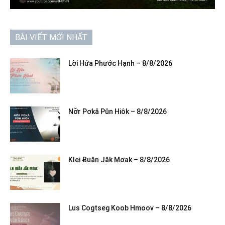
BÀI VIẾT MỚI NHẤT
Lời Hứa Phước Hạnh – 8/8/2026
Nơ̆r Pơkă Pŭn Hiôk – 8/8/2026
Klei Ƀuăn Jăk Mơak – 8/8/2026
Lus Cogtseg Koob Hmoov – 8/8/2026