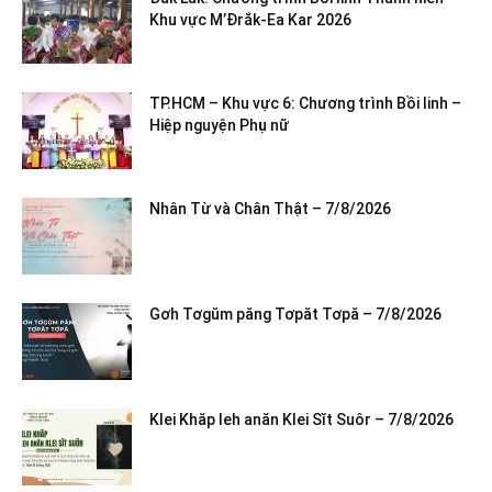
Khu vực M’Đrắk-Ea Kar 2026
TP.HCM – Khu vực 6: Chương trình Bồi linh –
Hiệp nguyện Phụ nữ
Nhân Từ và Chân Thật – 7/8/2026
Gơh Tơgŭm păng Tơpăt Tơpă – 7/8/2026
Klei Khăp leh anăn Klei Sĭt Suôr – 7/8/2026