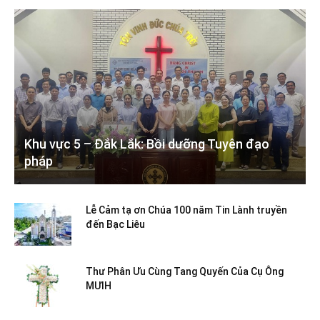
Khu vực 5 – Đắk Lắk: Bồi dưỡng Tuyên đạo
pháp
Lễ Cảm tạ ơn Chúa 100 năm Tin Lành truyền
đến Bạc Liêu
Thư Phân Ưu Cùng Tang Quyến Của Cụ Ông
MƯIH