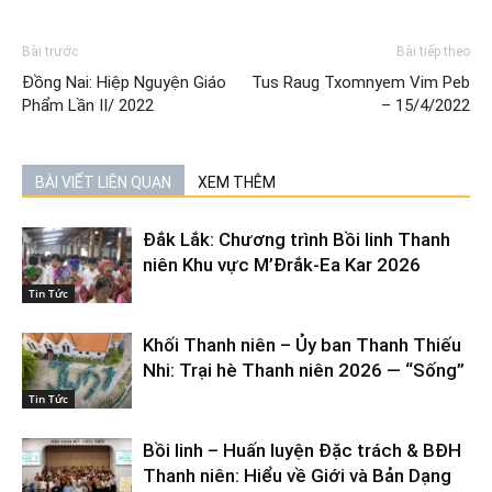
Bài trước
Bài tiếp theo
Đồng Nai: Hiệp Nguyện Giáo
Tus Raug Txomnyem Vim Peb
Phẩm Lần II/ 2022
– 15/4/2022
BÀI VIẾT LIÊN QUAN
XEM THÊM
Đắk Lắk: Chương trình Bồi linh Thanh
niên Khu vực M’Đrắk-Ea Kar 2026
Tin Tức
Khối Thanh niên – Ủy ban Thanh Thiếu
Nhi: Trại hè Thanh niên 2026 — “Sống”
Tin Tức
Bồi linh – Huấn luyện Đặc trách & BĐH
Thanh niên: Hiểu về Giới và Bản Dạng