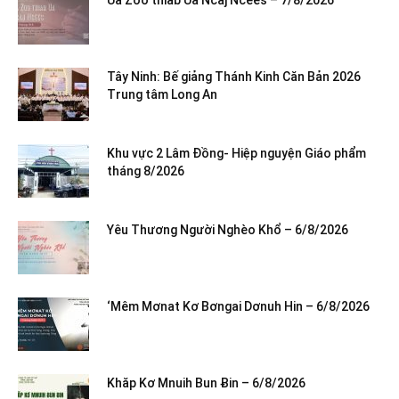
Ua Zoo thiab Ua Ncaj Ncees – 7/8/2026
Tây Ninh: Bế giảng Thánh Kinh Căn Bản 2026
Trung tâm Long An
Khu vực 2 Lâm Đồng- Hiệp nguyện Giáo phẩm
tháng 8/2026
Yêu Thương Người Nghèo Khổ – 6/8/2026
‘Mêm Mơnat Kơ Bơngai Dơnuh Hin – 6/8/2026
Khăp Kơ Mnuih Bun Ƀin – 6/8/2026