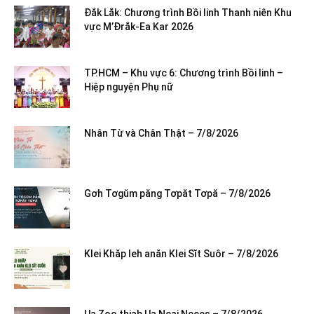
Đắk Lắk: Chương trình Bồi linh Thanh niên Khu
vực M’Đrắk-Ea Kar 2026
TP.HCM – Khu vực 6: Chương trình Bồi linh –
Hiệp nguyện Phụ nữ
Nhân Từ và Chân Thật – 7/8/2026
Gơh Tơgŭm păng Tơpăt Tơpă – 7/8/2026
Klei Khăp leh anăn Klei Sĭt Suôr – 7/8/2026