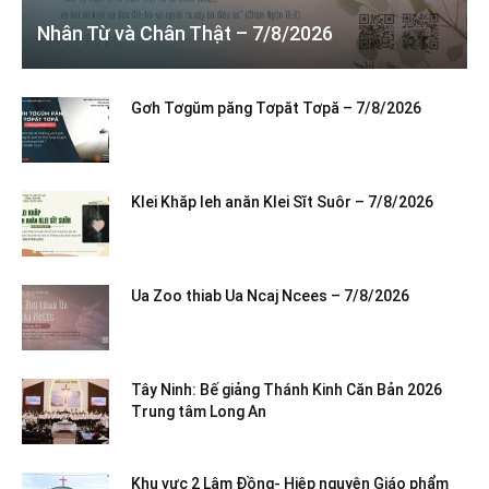
Nhân Từ và Chân Thật – 7/8/2026
Gơh Tơgŭm păng Tơpăt Tơpă – 7/8/2026
Klei Khăp leh anăn Klei Sĭt Suôr – 7/8/2026
Ua Zoo thiab Ua Ncaj Ncees – 7/8/2026
Tây Ninh: Bế giảng Thánh Kinh Căn Bản 2026
Trung tâm Long An
Khu vực 2 Lâm Đồng- Hiệp nguyện Giáo phẩm