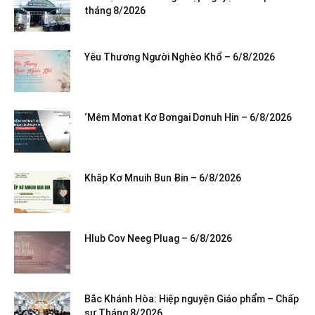
tháng 8/2026
Yêu Thương Người Nghèo Khổ – 6/8/2026
‘Mêm Mơnat Kơ Bơngai Dơnuh Hin – 6/8/2026
Khăp Kơ Mnuih Bun Ƀin – 6/8/2026
Hlub Cov Neeg Pluag – 6/8/2026
Bắc Khánh Hòa: Hiệp nguyện Giáo phẩm – Chấp
sự Tháng 8/2026