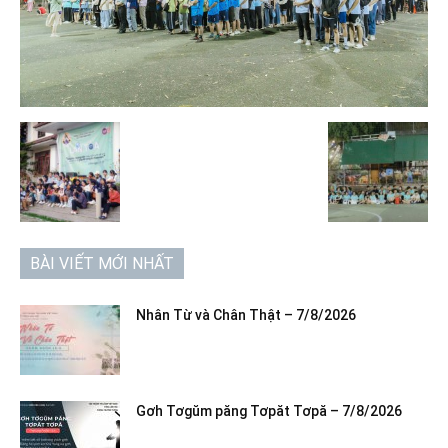
BÀI VIẾT MỚI NHẤT
Nhân Từ và Chân Thật – 7/8/2026
Gơh Tơgŭm păng Tơpăt Tơpă – 7/8/2026