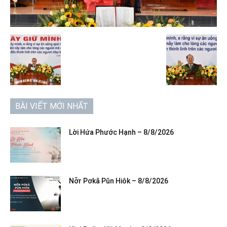
BÀI VIẾT MỚI NHẤT
Lời Hứa Phước Hạnh – 8/8/2026
Nơ̆r Pơkă Pŭn Hiôk – 8/8/2026