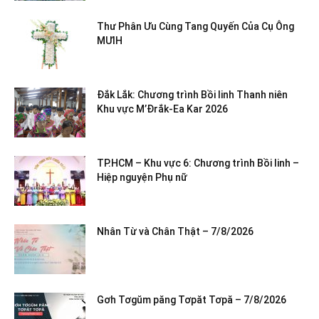
Thư Phân Ưu Cùng Tang Quyến Của Cụ Ông
MƯIH
Đắk Lắk: Chương trình Bồi linh Thanh niên
Khu vực M’Đrắk-Ea Kar 2026
TP.HCM – Khu vực 6: Chương trình Bồi linh –
Hiệp nguyện Phụ nữ
Nhân Từ và Chân Thật – 7/8/2026
Gơh Tơgŭm păng Tơpăt Tơpă – 7/8/2026