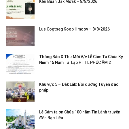
Klei Ƀuăn Jăk Mơak – 8/8/2026
Lus Cogtseg Koob Hmoov – 8/8/2026
Thông Báo & Thư Mời V/v Lễ Cảm Tạ Chúa Kỷ
Niệm 15 Năm Tái Lập HTTL PHÚC ÂM 2
Khu vực 5 – Đắk Lắk: Bồi dưỡng Tuyên đạo
pháp
Lễ Cảm tạ ơn Chúa 100 năm Tin Lành truyền
đến Bạc Liêu