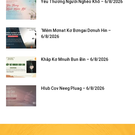
Yêu Thương Người Nghèo Khổ – 6/8/2026
‘Mêm Mơnat Kơ Bơngai Dơnuh Hin –
6/8/2026
Khăp Kơ Mnuih Bun Ƀin – 6/8/2026
Hlub Cov Neeg Pluag – 6/8/2026