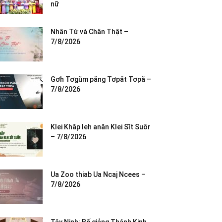
nữ
Nhân Từ và Chân Thật –
7/8/2026
Gơh Tơgŭm păng Tơpăt Tơpă –
7/8/2026
Klei Khăp leh anăn Klei Sĭt Suôr
– 7/8/2026
Ua Zoo thiab Ua Ncaj Ncees –
7/8/2026