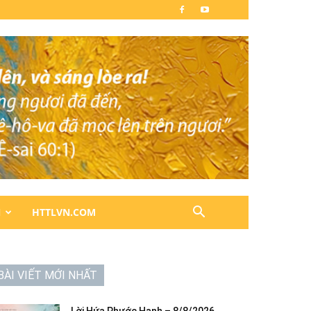
N
HTTLVN.COM
BÀI VIẾT MỚI NHẤT