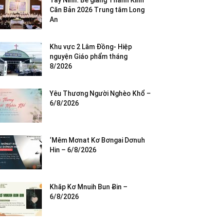
Tây Ninh: Bế giảng Thánh Kinh
Căn Bản 2026 Trung tâm Long
An
Khu vực 2 Lâm Đồng- Hiệp
nguyện Giáo phẩm tháng
8/2026
Yêu Thương Người Nghèo Khổ –
6/8/2026
‘Mêm Mơnat Kơ Bơngai Dơnuh
Hin – 6/8/2026
Khăp Kơ Mnuih Bun Ƀin –
6/8/2026