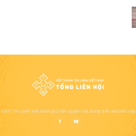
 Thánh Tin Lành Việt Nam giữ bản quyền nội dung trên website này