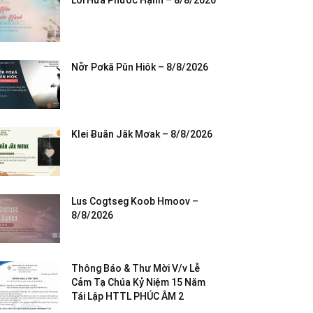
Lời Hứa Phước Hạnh – 8/8/2026
Nơ̆r Pơkă Pŭn Hiôk – 8/8/2026
Klei Ƀuăn Jăk Mơak – 8/8/2026
Lus Cogtseg Koob Hmoov –
8/8/2026
Thông Báo & Thư Mời V/v Lễ
Cảm Tạ Chúa Kỷ Niệm 15 Năm
Tái Lập HTTL PHÚC ÂM 2