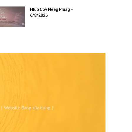
Hlub Cov Neeg Pluag –
6/8/2026
 | Website đang xây dựng |