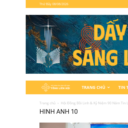
Thứ Bảy 08/08/2026
Hội
TRANG CHỦ
TIN 
Thánh
Trang chủ
Hội Đồng Bồi Linh & Kỷ Niệm 90 Năm Tin 
HINH ANH 10
Tin