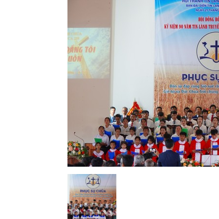
Lành
Việt
Nam