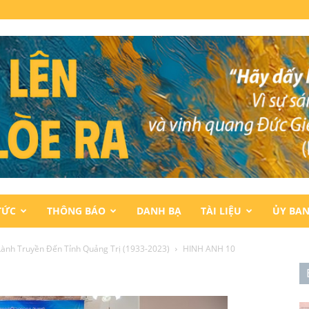
TỨC
THÔNG BÁO
DANH BẠ
TÀI LIỆU
ỦY BA
Lành Truyền Đến Tỉnh Quảng Trị (1933-2023)
HINH ANH 10