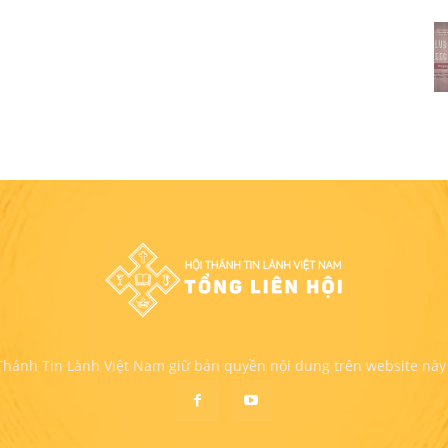
 Thánh Tin Lành Việt Nam giữ bản quyền nội dung trên website này