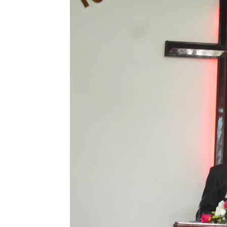
Lành
Việt
Nam