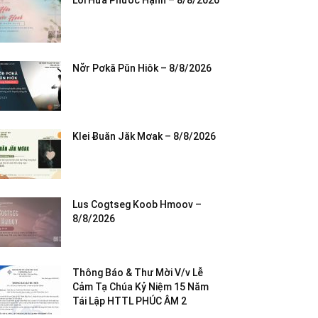
Lời Hứa Phước Hạnh – 8/8/2026
Nơ̆r Pơkă Pŭn Hiôk – 8/8/2026
Klei Ƀuăn Jăk Mơak – 8/8/2026
Lus Cogtseg Koob Hmoov –
8/8/2026
Thông Báo & Thư Mời V/v Lễ
Cảm Tạ Chúa Kỷ Niệm 15 Năm
Tái Lập HTTL PHÚC ÂM 2