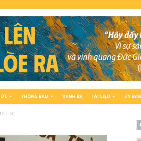
TỨC
THÔNG BÁO
DANH BẠ
TÀI LIỆU
ỦY BA
18
(4)