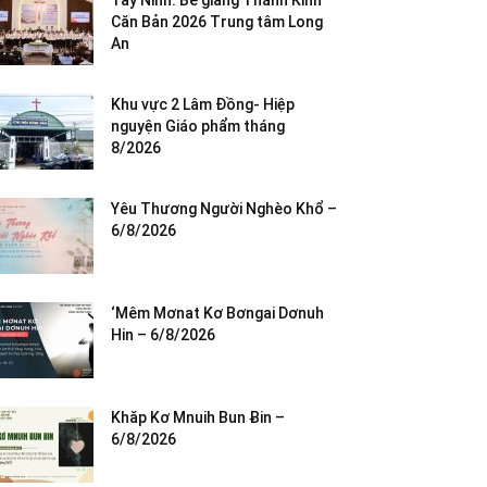
Tây Ninh: Bế giảng Thánh Kinh
Căn Bản 2026 Trung tâm Long
An
Khu vực 2 Lâm Đồng- Hiệp
nguyện Giáo phẩm tháng
8/2026
Yêu Thương Người Nghèo Khổ –
6/8/2026
‘Mêm Mơnat Kơ Bơngai Dơnuh
Hin – 6/8/2026
Khăp Kơ Mnuih Bun Ƀin –
6/8/2026