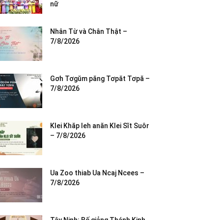
nữ
Nhân Từ và Chân Thật –
7/8/2026
Gơh Tơgŭm păng Tơpăt Tơpă –
7/8/2026
Klei Khăp leh anăn Klei Sĭt Suôr
– 7/8/2026
Ua Zoo thiab Ua Ncaj Ncees –
7/8/2026