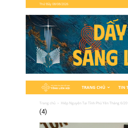
Thứ Bảy 08/08/2026
Hội
TRANG CHỦ
TIN 
Thánh
Trang chủ
Hiệp Nguyện Tại Tỉnh Phú Yên Tháng 6/20
(4)
Tin