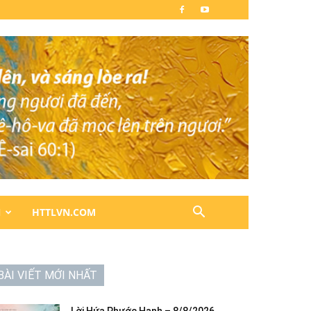
N
HTTLVN.COM
BÀI VIẾT MỚI NHẤT