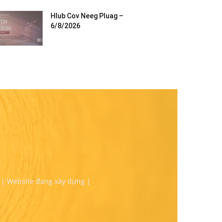
Hlub Cov Neeg Pluag –
6/8/2026
 | Website đang xây dựng |