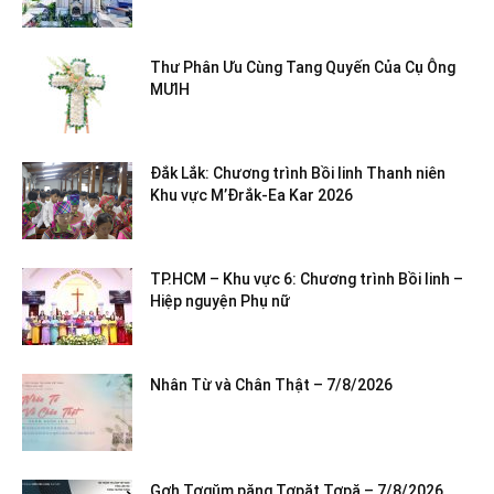
Thư Phân Ưu Cùng Tang Quyến Của Cụ Ông
MƯIH
Đắk Lắk: Chương trình Bồi linh Thanh niên
Khu vực M’Đrắk-Ea Kar 2026
TP.HCM – Khu vực 6: Chương trình Bồi linh –
Hiệp nguyện Phụ nữ
Nhân Từ và Chân Thật – 7/8/2026
Gơh Tơgŭm păng Tơpăt Tơpă – 7/8/2026