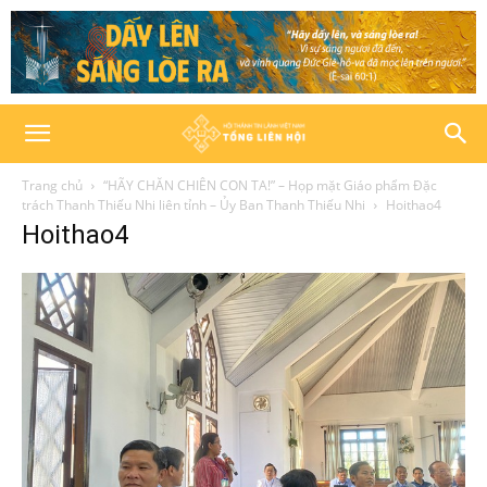
Trang chủ
“HÃY CHĂN CHIÊN CON TA!” – Họp mặt Giáo phẩm Đặc
trách Thanh Thiếu Nhi liên tỉnh – Ủy Ban Thanh Thiếu Nhi
Hoithao4
Hoithao4