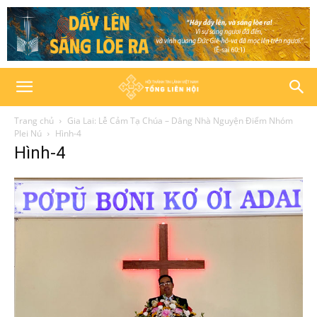
Trang chủ
Gia Lai: Lễ Cảm Tạ Chúa – Dâng Nhà Nguyện Điểm Nhóm
Plei Nú
Hình-4
Hình-4