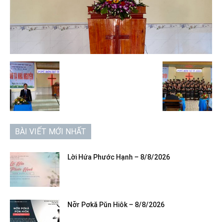
BÀI VIẾT MỚI NHẤT
Lời Hứa Phước Hạnh – 8/8/2026
Nơ̆r Pơkă Pŭn Hiôk – 8/8/2026