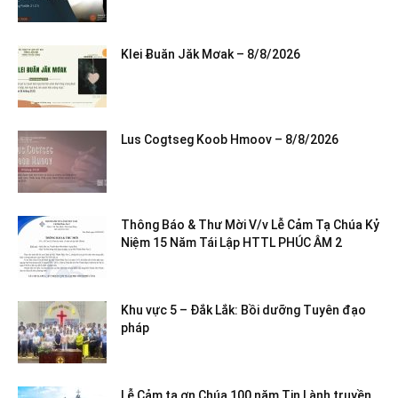
Klei Ƀuăn Jăk Mơak – 8/8/2026
Lus Cogtseg Koob Hmoov – 8/8/2026
Thông Báo & Thư Mời V/v Lễ Cảm Tạ Chúa Kỷ
Niệm 15 Năm Tái Lập HTTL PHÚC ÂM 2
Khu vực 5 – Đắk Lắk: Bồi dưỡng Tuyên đạo
pháp
Lễ Cảm tạ ơn Chúa 100 năm Tin Lành truyền