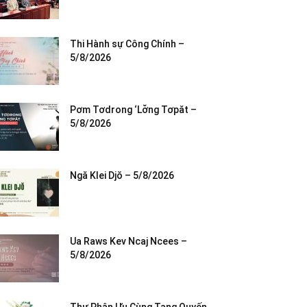
Thi Hành sự Công Chính –
5/8/2026
Pơm Tơdrong ‘Lơ̆ng Tơpăt –
5/8/2026
Ngă Klei Djŏ – 5/8/2026
Ua Raws Kev Ncaj Ncees –
5/8/2026