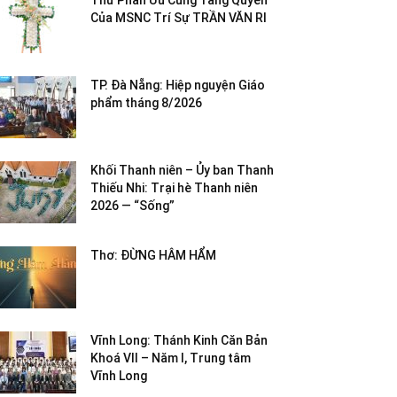
Thư Phân Ưu Cùng Tang Quyến
Của MSNC Trí Sự TRẦN VĂN RI
TP. Đà Nẵng: Hiệp nguyện Giáo
phẩm tháng 8/2026
Khối Thanh niên – Ủy ban Thanh
Thiếu Nhi: Trại hè Thanh niên
2026 — “Sống”
Thơ: ĐỪNG HÂM HẨM
Vĩnh Long: Thánh Kinh Căn Bản
Khoá VII – Năm I, Trung tâm
Vĩnh Long