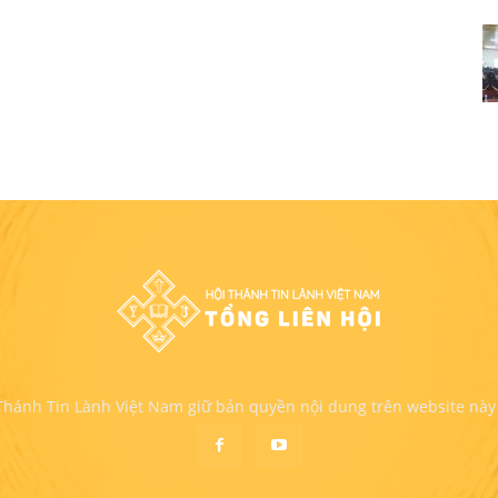
 Thánh Tin Lành Việt Nam giữ bản quyền nội dung trên website này