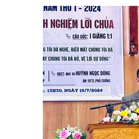
Lành
Việt
Nam