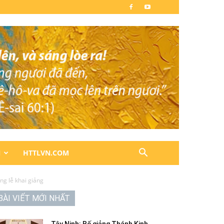
N
HTTLVN.COM
ng lễ khai giảng
BÀI VIẾT MỚI NHẤT