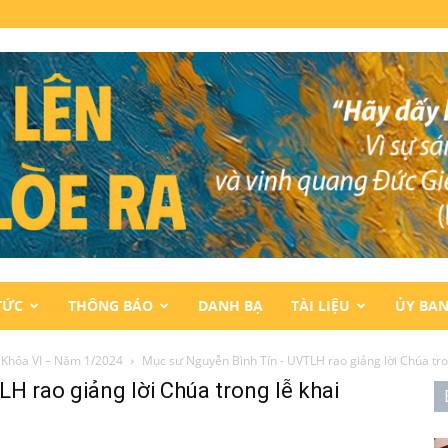
TỨC
THÔNG BÁO
DANH BẠ
TÀI LIỆU
ỦY BA
 Khóa VI – Năm 1/2024
Mục sư Nguyễn Bình Tín - UVTLH rao giảng lời Chúa tro
 rao giảng lời Chúa trong lễ khai