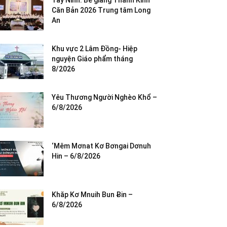
Tây Ninh: Bế giảng Thánh Kinh
Căn Bản 2026 Trung tâm Long
An
Khu vực 2 Lâm Đồng- Hiệp
nguyện Giáo phẩm tháng
8/2026
Yêu Thương Người Nghèo Khổ –
6/8/2026
‘Mêm Mơnat Kơ Bơngai Dơnuh
Hin – 6/8/2026
Khăp Kơ Mnuih Bun Ƀin –
6/8/2026