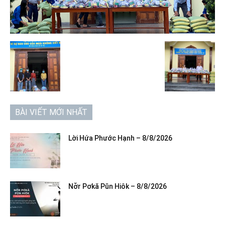
BÀI VIẾT MỚI NHẤT
Lời Hứa Phước Hạnh – 8/8/2026
Nơ̆r Pơkă Pŭn Hiôk – 8/8/2026