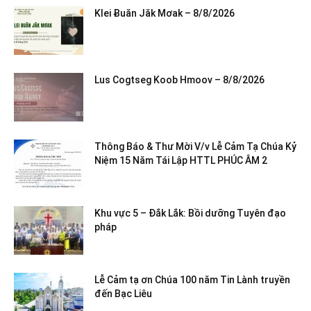
Klei Ƀuăn Jăk Mơak – 8/8/2026
Lus Cogtseg Koob Hmoov – 8/8/2026
Thông Báo & Thư Mời V/v Lễ Cảm Tạ Chúa Kỷ
Niệm 15 Năm Tái Lập HTTL PHÚC ÂM 2
Khu vực 5 – Đắk Lắk: Bồi dưỡng Tuyên đạo
pháp
Lễ Cảm tạ ơn Chúa 100 năm Tin Lành truyền
đến Bạc Liêu