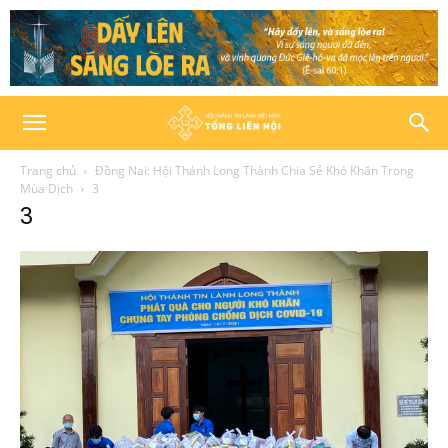
Trang chủ
Đồng Nai: Hội Thánh Long Thành Chia Sẻ Khó Khăn Trong
Mùa Dịch
3
3