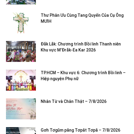
Thư Phân Ưu Cùng Tang Quyến Của Cụ Ông
MƯIH
Đắk Lắk: Chương trình Bồi linh Thanh niên
Khu vực M’Đrắk-Ea Kar 2026
TP.HCM – Khu vực 6: Chương trình Bồi linh –
Hiệp nguyện Phụ nữ
Nhân Từ và Chân Thật – 7/8/2026
Gơh Tơgŭm păng Tơpăt Tơpă – 7/8/2026