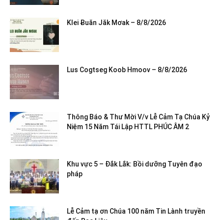
Klei Ƀuăn Jăk Mơak – 8/8/2026
Lus Cogtseg Koob Hmoov – 8/8/2026
Thông Báo & Thư Mời V/v Lễ Cảm Tạ Chúa Kỷ
Niệm 15 Năm Tái Lập HTTL PHÚC ÂM 2
Khu vực 5 – Đắk Lắk: Bồi dưỡng Tuyên đạo
pháp
Lễ Cảm tạ ơn Chúa 100 năm Tin Lành truyền