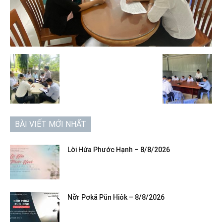
BÀI VIẾT MỚI NHẤT
Lời Hứa Phước Hạnh – 8/8/2026
Nơ̆r Pơkă Pŭn Hiôk – 8/8/2026