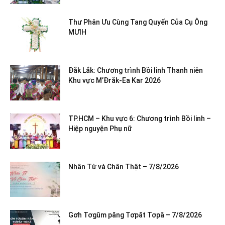
Thư Phân Ưu Cùng Tang Quyến Của Cụ Ông
MƯIH
Đắk Lắk: Chương trình Bồi linh Thanh niên
Khu vực M’Đrắk-Ea Kar 2026
TP.HCM – Khu vực 6: Chương trình Bồi linh –
Hiệp nguyện Phụ nữ
Nhân Từ và Chân Thật – 7/8/2026
Gơh Tơgŭm păng Tơpăt Tơpă – 7/8/2026