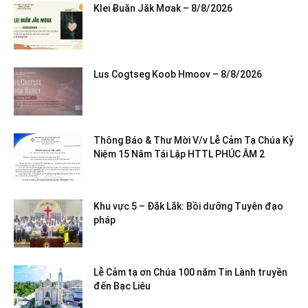
Klei Ƀuăn Jăk Mơak – 8/8/2026
Lus Cogtseg Koob Hmoov – 8/8/2026
Thông Báo & Thư Mời V/v Lễ Cảm Tạ Chúa Kỷ
Niệm 15 Năm Tái Lập HTTL PHÚC ÂM 2
Khu vực 5 – Đắk Lắk: Bồi dưỡng Tuyên đạo
pháp
Lễ Cảm tạ ơn Chúa 100 năm Tin Lành truyền
đến Bạc Liêu