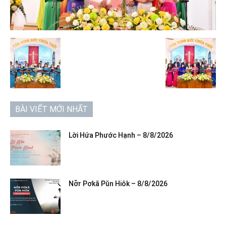
BÀI VIẾT MỚI NHẤT
Lời Hứa Phước Hạnh – 8/8/2026
Nơ̆r Pơkă Pŭn Hiôk – 8/8/2026