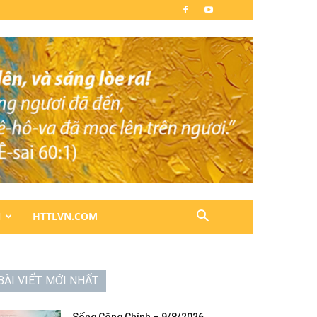
N
HTTLVN.COM
BÀI VIẾT MỚI NHẤT