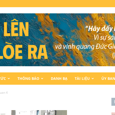
TỨC
THÔNG BÁO
DANH BẠ
TÀI LIỆU
ỦY BA
luan 4