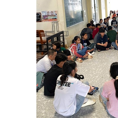
Lành
Việt
Nam