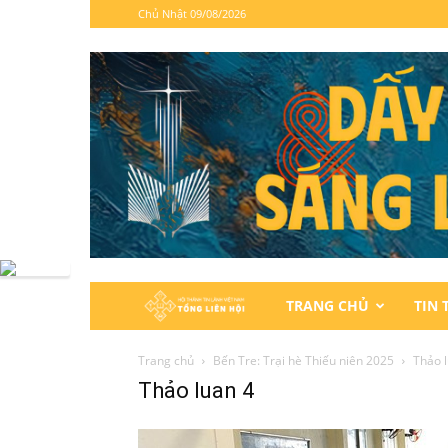
Chủ Nhật 09/08/2026
Hội
TRANG CHỦ
TIN 
Thánh
Trang chủ
Bến Tre: Trại hè Thiếu niên 2025
Thảo 
Thảo luan 4
Tin