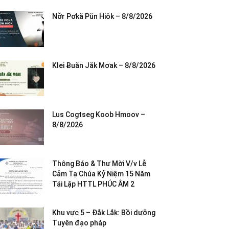
Nơ̆r Pơkă Pŭn Hiôk – 8/8/2026
Klei Ƀuăn Jăk Mơak – 8/8/2026
Lus Cogtseg Koob Hmoov –
8/8/2026
Thông Báo & Thư Mời V/v Lễ
Cảm Tạ Chúa Kỷ Niệm 15 Năm
Tái Lập HTTL PHÚC ÂM 2
Khu vực 5 – Đắk Lắk: Bồi dưỡng
Tuyên đạo pháp