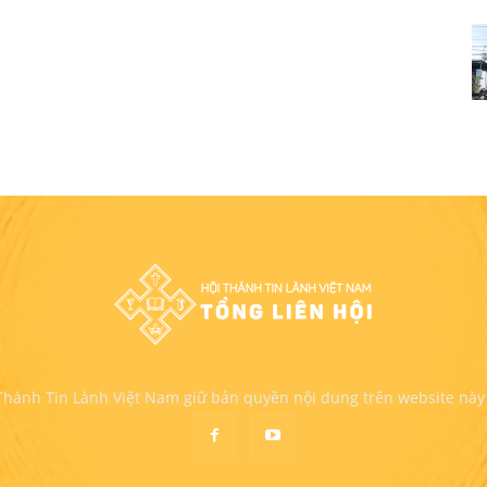
 Thánh Tin Lành Việt Nam giữ bản quyền nội dung trên website này