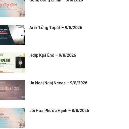
Sống Công Chính – 9/8/2026
Arih ‘Lơ̆ng Tơpăt – 9/8/2026
Hdĭp Kpă Ênô – 9/8/2026
Ua Neej Ncaj Ncees – 9/8/2026
Lời Hứa Phước Hạnh – 8/8/2026