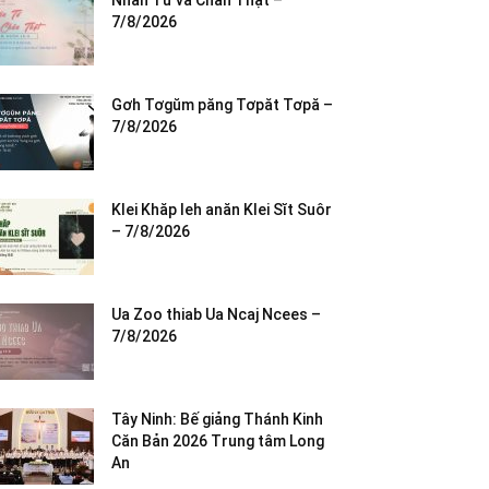
Nhân Từ và Chân Thật –
7/8/2026
Gơh Tơgŭm păng Tơpăt Tơpă –
7/8/2026
Klei Khăp leh anăn Klei Sĭt Suôr
– 7/8/2026
Ua Zoo thiab Ua Ncaj Ncees –
7/8/2026
Tây Ninh: Bế giảng Thánh Kinh
Căn Bản 2026 Trung tâm Long
An