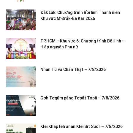
Đắk Lắk: Chương trình Bồi linh Thanh niên
Khu vực M’Đrắk-Ea Kar 2026
TP.HCM – Khu vực 6: Chương trình Bồi linh –
Hiệp nguyện Phụ nữ
Nhân Từ và Chân Thật – 7/8/2026
Gơh Tơgŭm păng Tơpăt Tơpă – 7/8/2026
Klei Khăp leh anăn Klei Sĭt Suôr – 7/8/2026