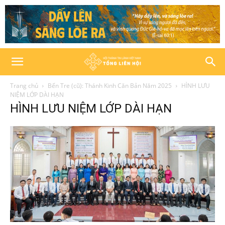
Trang chủ
Bến Tre (cũ): Thánh Kinh Căn Bản Năm 2025
HÌNH LƯU
NIỆM LỚP DÀI HẠN
HÌNH LƯU NIỆM LỚP DÀI HẠN