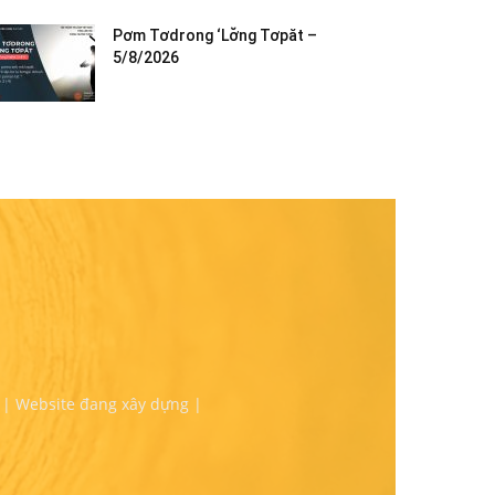
Pơm Tơdrong ‘Lơ̆ng Tơpăt –
5/8/2026
 | Website đang xây dựng |