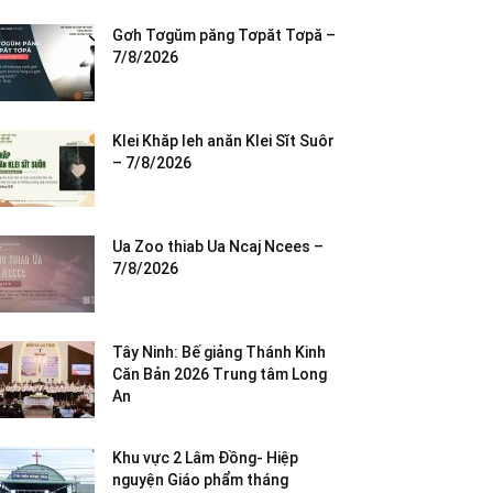
Gơh Tơgŭm păng Tơpăt Tơpă –
7/8/2026
Klei Khăp leh anăn Klei Sĭt Suôr
– 7/8/2026
Ua Zoo thiab Ua Ncaj Ncees –
7/8/2026
Tây Ninh: Bế giảng Thánh Kinh
Căn Bản 2026 Trung tâm Long
An
Khu vực 2 Lâm Đồng- Hiệp
nguyện Giáo phẩm tháng