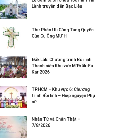
Lễ Cảm tạ ơn Chúa 100 năm Tin
Lành truyền đến Bạc Liêu
Thư Phân Ưu Cùng Tang Quyến
Của Cụ Ông MƯIH
Đắk Lắk: Chương trình Bồi linh
Thanh niên Khu vực M’Đrắk-Ea
Kar 2026
TP.HCM – Khu vực 6: Chương
trình Bồi linh – Hiệp nguyện Phụ
nữ
Nhân Từ và Chân Thật –
7/8/2026