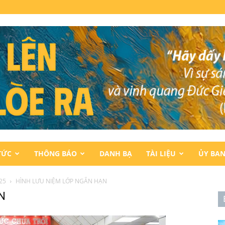
TỨC
THÔNG BÁO
DANH BẠ
TÀI LIỆU
ỦY BA
25
HÌNH LƯU NIỆM LỚP NGẮN HẠN
N