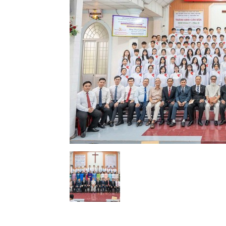
Lành
Việt
Nam