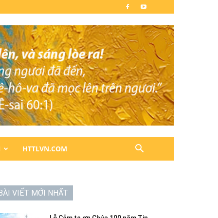
N
HTTLVN.COM
BÀI VIẾT MỚI NHẤT