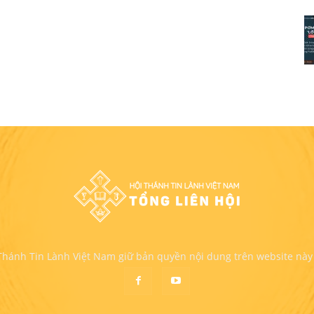
 Thánh Tin Lành Việt Nam giữ bản quyền nội dung trên website này