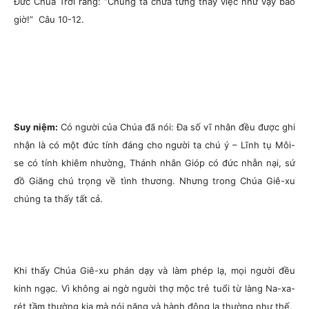
Đức Chúa Trời rằng: “Chúng ta chưa từng thấy việc như vậy bao
giờ!” Câu 10-12.
Suy niệm:
Có người của Chúa đã nói: Đa số vĩ nhân đều được ghi
nhận là có một đức tính đáng cho người ta chú ý – Lĩnh tụ Môi-
se có tính khiêm nhường, Thánh nhân Gióp có đức nhẫn nại, sứ
đồ Giăng chú trọng về tình thương. Nhưng trong Chúa Giê-xu
chúng ta thấy tất cả.
Khi thấy Chúa Giê-xu phán dạy và làm phép lạ, mọi người đều
kinh ngạc. Vì không ai ngờ người thợ mộc trẻ tuổi từ làng Na-xa-
rét tầm thường kia mà nói năng và hành động lạ thường như thế.