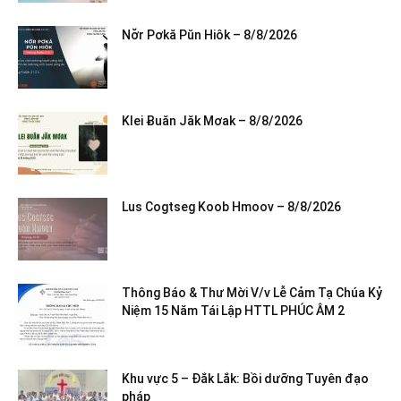
Nơ̆r Pơkă Pŭn Hiôk – 8/8/2026
Klei Ƀuăn Jăk Mơak – 8/8/2026
Lus Cogtseg Koob Hmoov – 8/8/2026
Thông Báo & Thư Mời V/v Lễ Cảm Tạ Chúa Kỷ
Niệm 15 Năm Tái Lập HTTL PHÚC ÂM 2
Khu vực 5 – Đắk Lắk: Bồi dưỡng Tuyên đạo
pháp