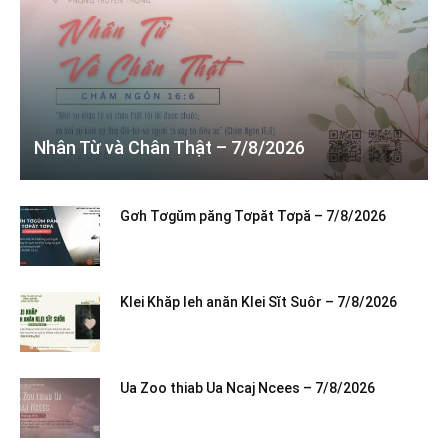
Nhân Từ và Chân Thật – 7/8/2026
Gơh Tơgŭm păng Tơpăt Tơpă – 7/8/2026
Klei Khăp leh anăn Klei Sĭt Suôr – 7/8/2026
Ua Zoo thiab Ua Ncaj Ncees – 7/8/2026