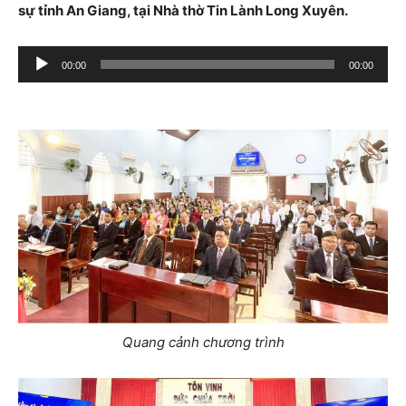
sự tỉnh An Giang, tại Nhà thờ Tin Lành Long Xuyên.
Trình
00:00
00:00
phát
âm
thanh
Quang cảnh chương trình