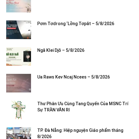
Pơm Tơdrong ‘Lơ̆ng Tơpăt – 5/8/2026
Ngă Klei Djŏ – 5/8/2026
Ua Raws Kev Ncaj Ncees – 5/8/2026
Thư Phân Ưu Cùng Tang Quyến Của MSNC Trí
Sự TRẦN VĂN RI
TP. Đà Nẵng: Hiệp nguyện Giáo phẩm tháng
8/2026