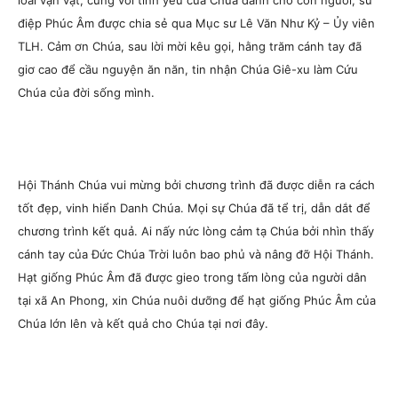
loài vạn vật, cùng với tình yêu của Chúa dành cho con người, sứ
điệp Phúc Âm được chia sẻ qua Mục sư Lê Văn Như Kỷ – Ủy viên
TLH. Cảm ơn Chúa, sau lời mời kêu gọi, hằng trăm cánh tay đã
giơ cao để cầu nguyện ăn năn, tin nhận Chúa Giê-xu làm Cứu
Chúa của đời sống mình.
Hội Thánh Chúa vui mừng bởi chương trình đã được diễn ra cách
tốt đẹp, vinh hiển Danh Chúa. Mọi sự Chúa đã tể trị, dẫn dắt để
chương trình kết quả. Ai nấy nức lòng cảm tạ Chúa bởi nhìn thấy
cánh tay của Đức Chúa Trời luôn bao phủ và nâng đỡ Hội Thánh.
Hạt giống Phúc Âm đã được gieo trong tấm lòng của người dân
tại xã An Phong, xin Chúa nuôi dưỡng để hạt giống Phúc Âm của
Chúa lớn lên và kết quả cho Chúa tại nơi đây.