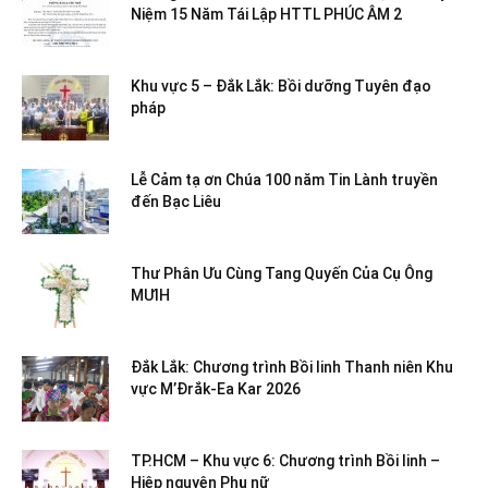
Niệm 15 Năm Tái Lập HTTL PHÚC ÂM 2
Khu vực 5 – Đắk Lắk: Bồi dưỡng Tuyên đạo
pháp
Lễ Cảm tạ ơn Chúa 100 năm Tin Lành truyền
đến Bạc Liêu
Thư Phân Ưu Cùng Tang Quyến Của Cụ Ông
MƯIH
Đắk Lắk: Chương trình Bồi linh Thanh niên Khu
vực M’Đrắk-Ea Kar 2026
TP.HCM – Khu vực 6: Chương trình Bồi linh –
Hiệp nguyện Phụ nữ