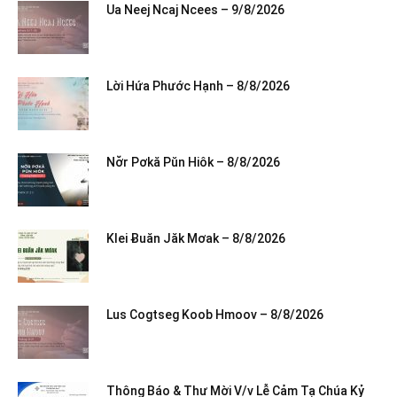
Ua Neej Ncaj Ncees – 9/8/2026
Lời Hứa Phước Hạnh – 8/8/2026
Nơ̆r Pơkă Pŭn Hiôk – 8/8/2026
Klei Ƀuăn Jăk Mơak – 8/8/2026
Lus Cogtseg Koob Hmoov – 8/8/2026
Thông Báo & Thư Mời V/v Lễ Cảm Tạ Chúa Kỷ