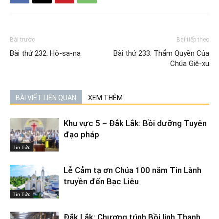
Bài trước
Bài tiếp theo
Bài thứ 232: Hô-sa-na
Bài thứ 233: Thẩm Quyền Của
Chúa Giê-xu
BÀI VIẾT LIÊN QUAN
XEM THÊM
Khu vực 5 – Đắk Lắk: Bồi dưỡng Tuyên
đạo pháp
Tin Tức
Lễ Cảm tạ ơn Chúa 100 năm Tin Lành
truyền đến Bạc Liêu
Tin Tức
Đắk Lắk: Chương trình Bồi linh Thanh