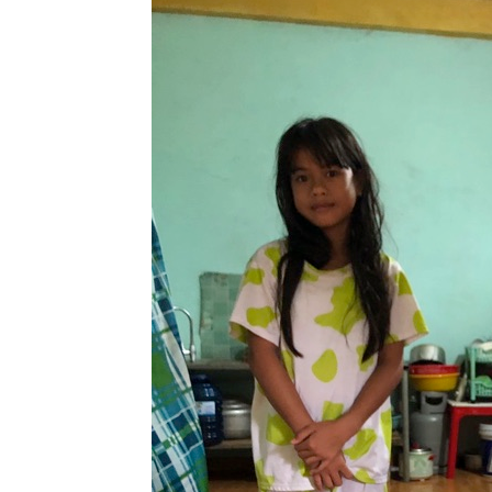
Lành
Việt
Nam