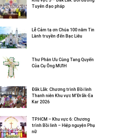
Khu vực 5 – Đắk Lắk: Bồi dưỡng
Tuyên đạo pháp
Lễ Cảm tạ ơn Chúa 100 năm Tin
Lành truyền đến Bạc Liêu
Thư Phân Ưu Cùng Tang Quyến
Của Cụ Ông MƯIH
Đắk Lắk: Chương trình Bồi linh
Thanh niên Khu vực M’Đrắk-Ea
Kar 2026
TP.HCM – Khu vực 6: Chương
trình Bồi linh – Hiệp nguyện Phụ
nữ