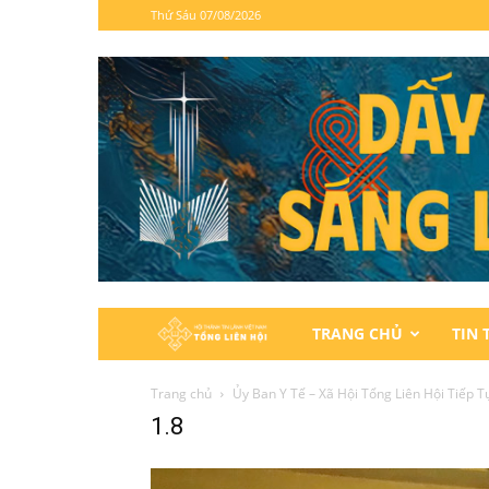
Thứ Sáu 07/08/2026
Hội
TRANG CHỦ
TIN 
Thánh
Trang chủ
Ủy Ban Y Tế – Xã Hội Tổng Liên Hội Tiếp 
1.8
Tin