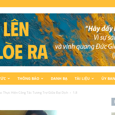
TỨC
THÔNG BÁO
DANH BẠ
TÀI LIỆU
ỦY BA
Tục Thực Hiện Công Tác Tương Trợ Giữa Đại Dịch
1.8